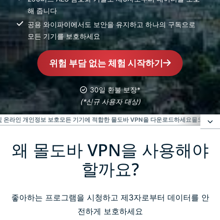
해 줍니다
공용 와이파이에서도 보안을 유지하고 하나의 구독으로
모든 기기를 보호하세요
위험 부담 없는 체험 시작하기
30일 환불 보장*
(*신규 사용자 대상)
및 온라인 개인정보 보호
모든 기기에 적합한 몰도바 VPN을 다운로드하세요
몰도바 사용
왜 몰도바 VPN을 사용해야
왜 몰도바 VPN을 사용해야 할까요?
할까요?
몰도바 VPN 이용하는 방법 간단한 3단계
좋아하는 프로그램을 시청하고 제3자로부터 데이터를 안
ExpressVPN이 최고의 몰도바 VPN인 이유
전하게 보호하세요