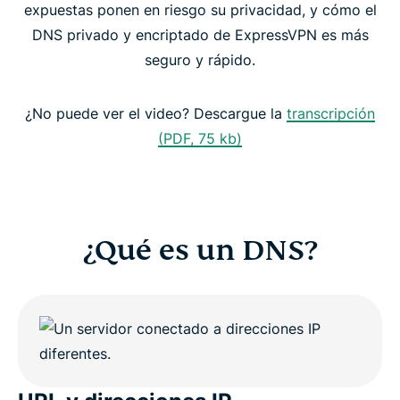
DNS gratis vs. VPN con DNS privado
expuestas ponen en riesgo su privacidad, y cómo el
DNS privado y encriptado de ExpressVPN es más
Beneficios de una VPN con DNS privado
seguro y rápido.
Pruebe la VPN con su propio DNS
¿No puede ver el video? Descargue la
transcripción
(PDF, 75 kb)
¿Qué es un DNS?