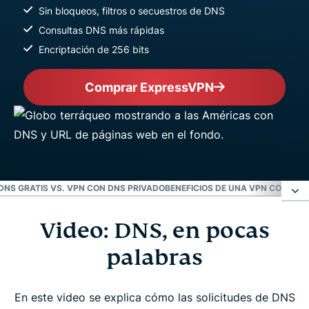
Sin bloqueos, filtros o secuestros de DNS
Consultas DNS más rápidas
Encriptación de 256 bits
Comprar ExpressVPN
DNS GRATIS VS. VPN CON DNS PRIVADO
BENEFICIOS DE UNA VPN CON DNS
Video: DNS, en pocas
Video: DNS, en pocas palabras
palabras
¿Qué es un DNS?
En este video se explica cómo las solicitudes de DNS