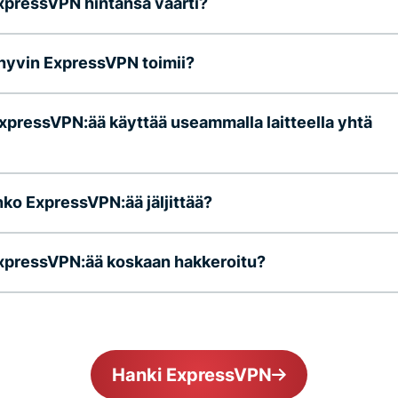
pressVPN hintansa väärti?
hyvin ExpressVPN toimii?
xpressVPN:ää käyttää useammalla laitteella yhtä
ko ExpressVPN:ää jäljittää?
xpressVPN:ää koskaan hakkeroitu?
Hanki ExpressVPN