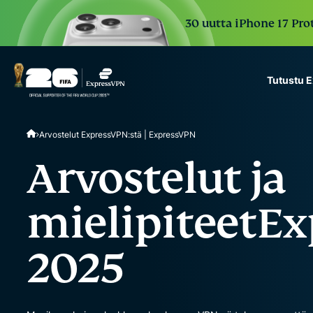
30 uutta iPhone 17 Prot
Tutustu 
ExpressVPN for Teams
Arvostelut ExpressVPN:stä | ExpressVPN
VPN protection for grow
to deploy, simple to man
Arvostelut ja
scale.
mielipiteet
Ex
2025