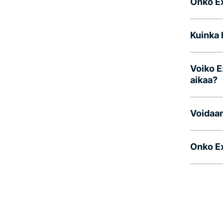
Onko Ex
Kuinka 
Voiko E
aikaa?
Voidaan
Onko E