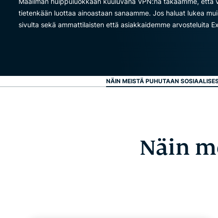
Maailman huippuluokkaan kuuluvana VPN:nä takaamme, että voit 
tietenkään luottaa ainoastaan sanaamme. Jos haluat lukea muid
sivulta sekä ammattilaisten että asiakkaidemme arvosteluita E
NÄIN MEISTÄ PUHUTAAN SOSIAALISE
Näin me