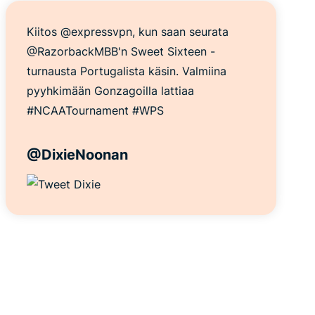
Kiitos @expressvpn, kun saan seurata
@RazorbackMBB'n Sweet Sixteen -
turnausta Portugalista käsin. Valmiina
pyyhkimään Gonzagoilla lattiaa
#NCAATournament #WPS
@DixieNoonan