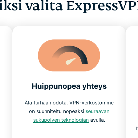
ksi valita ExpressV
Huippunopea yhteys
Älä turhaan odota. VPN-verkostomme
on suunniteltu nopeaksi
seuraavan
sukupolven teknologian
avulla.