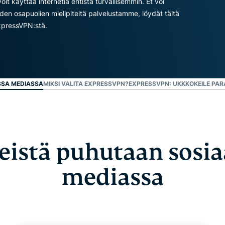
käyttää internetiä entistä turvallisemmin. Et voi
laskentaa
muita
en osapuolien mielipiteitä palvelustamme, löydät tältä
yksityisyyttä
ominaisuuksia.
xpressVPN:stä.
suojaavaan
tekoälyyn.
Identity
Defender
Tehokas
työkalukokonaisuus
SSA MEDIASSA
MIKSI VALITA EXPRESSVPN?
EXPRESSVPN: UKK
KOKEILE PA
identiteetin
suojaamiseen,
yksityisyyden
valvontaan ja
henkilötietojen
istä puhutaan sosia
poistoon.
mediassa