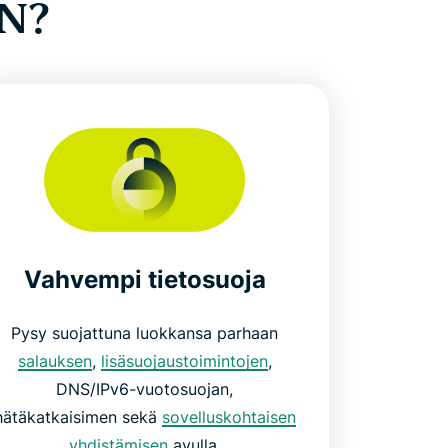
PN?
Vahvempi tietosuoja
Pysy suojattuna luokkansa parhaan
salauksen
,
lisäsuojaustoimintojen
,
DNS/IPv6-vuotosuojan,
hätäkatkaisimen sekä
sovelluskohtaisen
yhdistämisen
avulla.