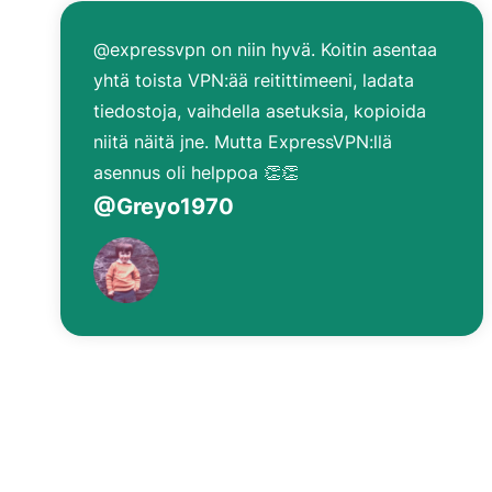
@expressvpn on niin hyvä. Koitin asentaa
yhtä toista VPN:ää reitittimeeni, ladata
tiedostoja, vaihdella asetuksia, kopioida
niitä näitä jne. Mutta ExpressVPN:llä
asennus oli helppoa 👏👏
@Greyo1970