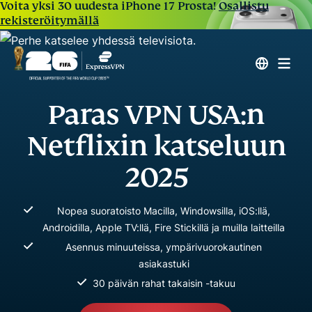
Voita yksi 30 uudesta iPhone 17 Prosta!
Osallistu
rekisteröitymällä
Paras VPN USA:n
Netflixin katseluun
2025
Nopea suoratoisto Macilla, Windowsilla, iOS:llä,
Androidilla, Apple TV:llä, Fire Stickillä ja muilla laitteilla
Asennus minuuteissa, ympärivuorokautinen
asiakastuki
30 päivän rahat takaisin -takuu