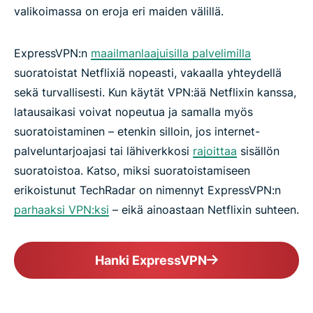
valikoimassa on eroja eri maiden välillä.
Pääsy haluamasi maan Netflix-tarjontaan
ExpressVPN:n
maailmanlaajuisilla palvelimilla
suoratoistat Netflixiä nopeasti, vakaalla yhteydellä
Lataa paras VPN Netflixin katseluun
sekä turvallisesti. Kun käytät VPN:ää Netflixin kanssa,
latausaikasi voivat nopeutua ja samalla myös
Toimiiko ExpressVPN Netflixin kanssa?
suoratoistaminen – etenkin silloin, jos internet-
palveluntarjoajasi tai lähiverkkosi
rajoittaa
sisällön
Miksi tarvitsen VPN:n Netflixin katsomiseen?
suoratoistoa. Katso, miksi suoratoistamiseen
erikoistunut TechRadar on nimennyt ExpressVPN:n
Ohita internet-palveluntarjoajasi Netflix-rajoitukset
parhaaksi VPN:ksi
– eikä ainoastaan Netflixin suhteen.
Suojaa yksityisyytesi suoratoistaessasi Netflixiä
Hanki ExpressVPN
Miten VPN toimii Netflixin kanssa?