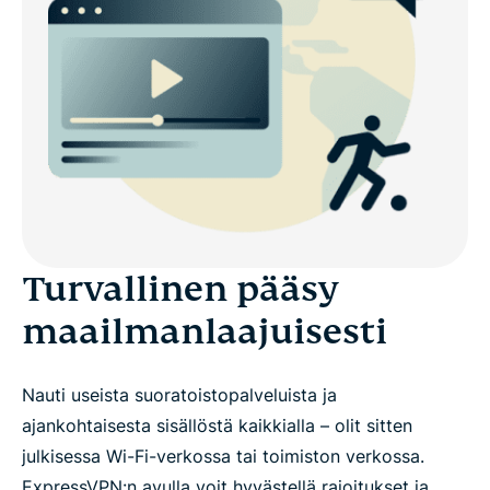
Turvallinen pääsy
maailmanlaajuisesti
Nauti useista suoratoistopalveluista ja
ajankohtaisesta sisällöstä kaikkialla – olit sitten
julkisessa Wi-Fi-verkossa tai toimiston verkossa.
ExpressVPN:n avulla voit hyvästellä rajoitukset ja