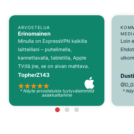
ARVOSTELUA
KOMM
Erinomainen
MEDI
Minulla on ExpressVPN kaikilla
Loin e
laitteillani – puhelimella,
Ehdot
kannettavalla, tabletilla, Apple
ulkom
TV:llä jne, se on aivan mahtava.
TopherZ143
Dusti
@D_G
* Näyte arvosteluista tyytyväisimmiltä
* Näy
asiakkailtamme