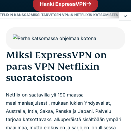
Hanki ExpressVPN
TFLIXIN KANSSA?
MIKSI TARVITSEN VPN:N NETFLIXIN KATSOMISEEN?
OHIT
Miksi ExpressVPN on paras VPN Netflixin
suoratoistoon
Miksi ExpressVPN on
Näin katsot Netflixiä VPN:llä
paras VPN Netflixin
suoratoistoon
Parhaan VPN:n valitseminen Netflixin katsomista
varten
Netflix on saatavilla yli 190 maassa
ExpressVPN:n hyödyt Netflixin katsomisessa
maailmanlaajuisesti, mukaan lukien Yhdysvallat,
Australia, Intia, Saksa, Ranska ja Japani. Palvelu
Miksi Netflix-sisältövalikoima vaihtelee eri alueiden
tarjoaa katsottavaksi alkuperäistä sisältöään ympäri
välillä?
maailmaa, mutta elokuvien ja sarjojen lopullisessa