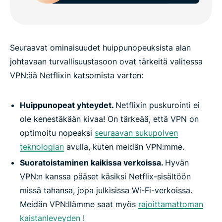
Seuraavat ominaisuudet huippunopeuksista alan
johtavaan turvallisuustasoon ovat tärkeitä valitessa
VPN:ää Netflixin katsomista varten:
Huippunopeat yhteydet.
Netflixin puskurointi ei
ole kenestäkään kivaa! On tärkeää, että VPN on
optimoitu nopeaksi
seuraavan sukupolven
teknologian
avulla, kuten meidän VPN:mme.
Suoratoistaminen kaikissa verkoissa.
Hyvän
VPN:n kanssa pääset käsiksi Netflix-sisältöön
missä tahansa, jopa julkisissa Wi-Fi-verkoissa.
Meidän VPN:llämme saat myös
rajoittamattoman
kaistanleveyden
!