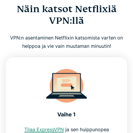
Näin katsot Netflixiä
Usein kysyttyä: Netflix ja VPN
VPN:llä
Aloita suoratoistaminen ExpressVPN:n kanssa
VPN:n asentaminen Netflixin katsomista varten on
Turvallinen pääsy maailmanlaajuisesti
helppoa ja vie vain muutaman minuutin!
Mitä suoratoistokatselijat sanovat meistä
Katso Netflixiä parhaalla VPN:llä riskittömästi
Vaihe 1
Tilaa ExpressVPN
ja sen huippunopea