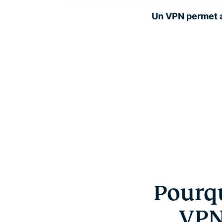
Un VPN permet au
Pourqu
VPN