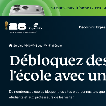
30 nouveaux iPhone 17 Pro. 30
Découvrir Expr
ExpressVPN for Teams
Service VPN
VPN pour Wi-Fi d'école
VPN protection for grow
to deploy, simple to man
Débloquez des
scale.
l'école avec u
De nombreuses écoles bloquent les sites web connus tels que 
étudiants et aux professeurs de les visiter.