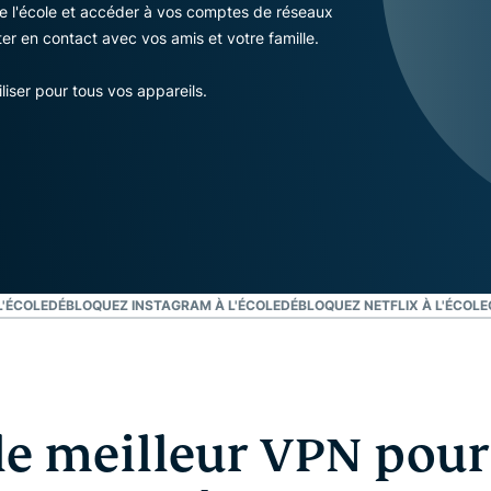
l’informatique
de l'école et accéder à vos comptes de réseaux
mots de passe,
confidentielle
er en contact avec vos amis et votre famille.
authentification
pour exploiter
à plusieurs
la puissance
liser pour tous vos appareils.
facteurs, et
de calcul au
bien plus.
service du
respect de la
vie privée.
Identity
Defender
Suite
performante
d’outils de
L'ÉCOLE
DÉBLOQUEZ INSTAGRAM À L'ÉCOLE
DÉBLOQUEZ NETFLIX À L'ÉCOLE
protection de
l’identité, de
surveillance
et de
suppression
 le meilleur VPN pour
des données.