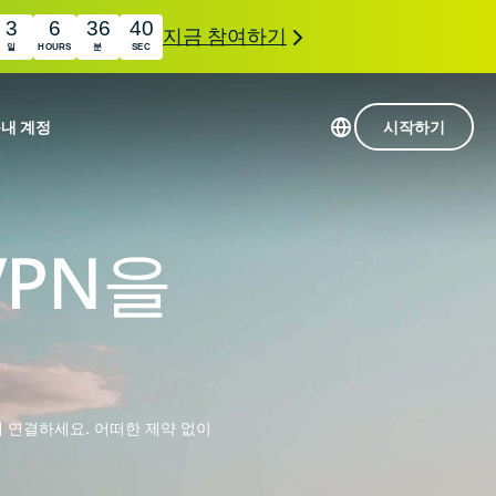
3
6
36
39
지금 참여하기
일
HOURS
분
SEC
품
내 계정
시작하기
113개 국가의 서버
Intego
초고속 VPN
VPN을
com
Award-
게임용 VPN
winning
ExpressVPN 소개
macOS
상의
antivirus,
사용
firewall,
료
인 첨단 개인정보 보호 및 보안 도구를 이용해 보
system tools,
 더욱 탁월한 디지털 라이프를 선사합니다.
and more.
에 연결하세요. 어떠한 제약 없이