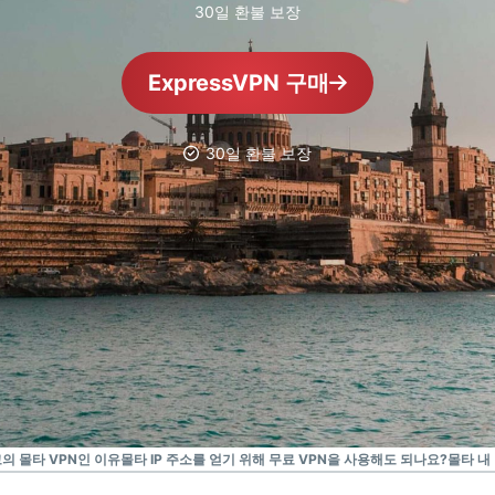
Identity
30일 환불 보장
Defender
강력한 ID 보
ExpressVPN 구매
호, 모니터링,
데이터 삭제
도구 모음입니
30일 환불 보장
다.
고의 몰타 VPN인 이유
몰타 IP 주소를 얻기 위해 무료 VPN을 사용해도 되나요?
몰타 내