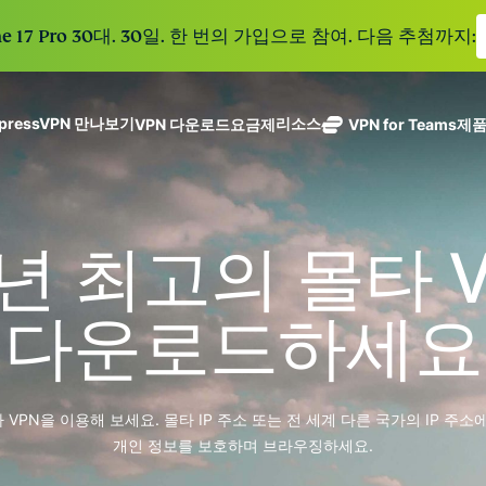
e 17 Pro 30대. 30일. 한 번의 가입으로 참여. 다음 추첨까지:
xpressVPN 만나보기
리소스
VPN 다운로드
요금제
VPN for Teams
제
ExpressVPN
ExpressMailGuard
113개 국가의
Get fast, secure
메일 수신함과 신원을
안전한 서버를
노로그 정책
Windows
VPN이란?
NEW
ing teams. Easy
보호하는 비공개 이메
갖춘 업계 최고
여러 기기에서 사용 가능
MacOS
입문자용 VPN
NEW
age, built to
6년 최고의 몰타 
일 릴레이 서비스입니
의 초고속 VPN
holiday.
안전하게 이용하는 온라인 서비스
Linux
VPN 사용 방법
NEW
다.
입니다.
eSIM
모든 기능 살펴보기
VPN 암호화 정보
ExpressAI
150개 이
다운로드하세요
컨피덴셜 컴퓨
지역에서 
ExpressKeys
팅으로 구동되
가능한 무
안전한 비밀번
하나의 구독으로 종합적
어 프라이버시
eSIM.
호 관리와 다중
세요. 완벽한 작동으로
중심 인공 지
인증 등을 제공
VPN을 이용해 보세요. 몰타 IP 주소 또는 전 세계 다른 국가의 IP 주소
능을 선사하는
합니다.
모든 제품 보기
개인 정보를 보호하며 브라우징하세요.
최초의 소비자
용 AI입니다.