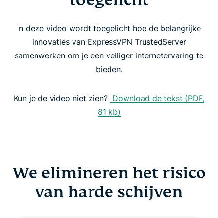
toegelicht
We elimineren het risico van harde schijven
In deze video wordt toegelicht hoe de belangrijke
TrustedServer verhoogt consistentie en veiligheid
innovaties van ExpressVPN TrustedServer
samenwerken om je een veiliger internetervaring te
TrustedServer: we leggen de lat hoger
bieden.
Neem de enige VPN met TrustedServer-
Kun je de video niet zien?
Download de tekst (PDF,
technologie
81 kb)
We elimineren het risico
van harde schijven