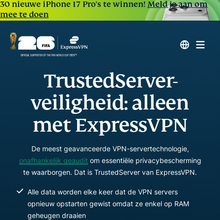
30 nieuwe iPhone 17 Pro's te winnen!
Meld je aan om
mee te doen
TrustedServer-
veiligheid: alleen
met ExpressVPN
De meest geavanceerde VPN-servertechnologie,
onafhankelijk geaudit
om essentiële privacybescherming
te waarborgen. Dat is TrustedServer van ExpressVPN.
Alle data worden elke keer dat de VPN servers
opnieuw opstarten gewist omdat ze enkel op RAM
geheugen draaien