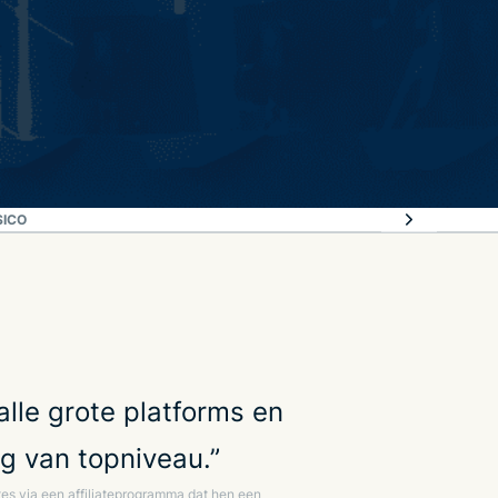
SICO
lle grote platforms en
g van topniveau.”
es via een affiliateprogramma dat hen een