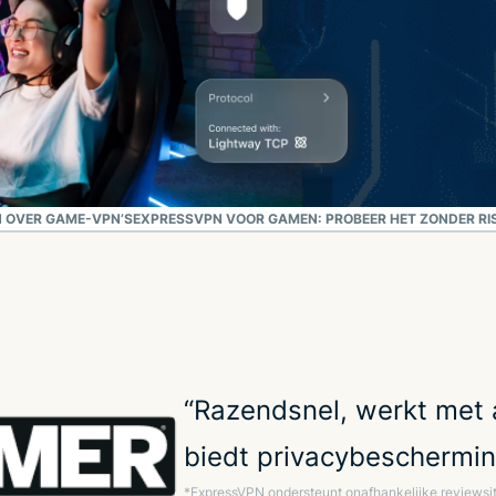
 OVER GAME-VPN’S
EXPRESSVPN VOOR GAMEN: PROBEER HET ZONDER RI
“Razendsnel, werkt met a
biedt privacybeschermin
*ExpressVPN ondersteunt onafhankelijke reviewsit