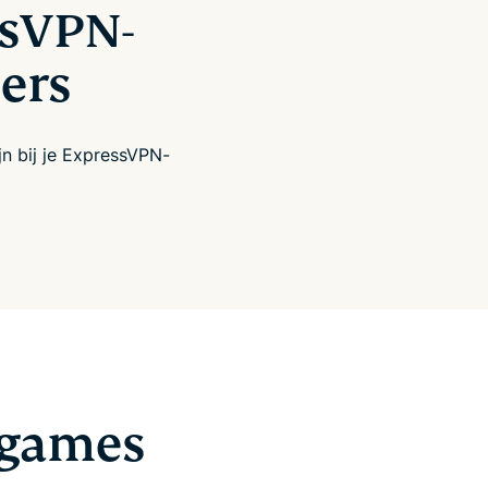
ssVPN-
ers
jn bij je ExpressVPN-
 games