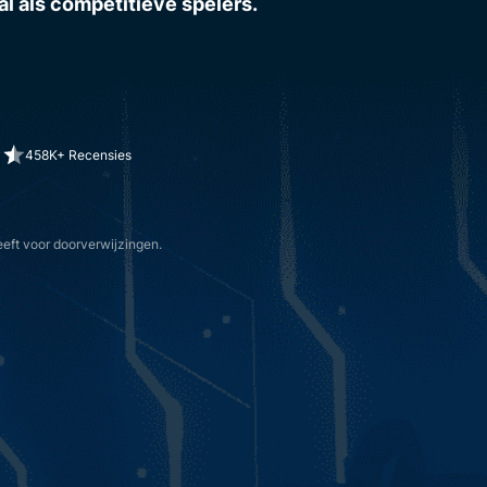
l als competitieve spelers.
458K+ Recensies
eft voor doorverwijzingen.