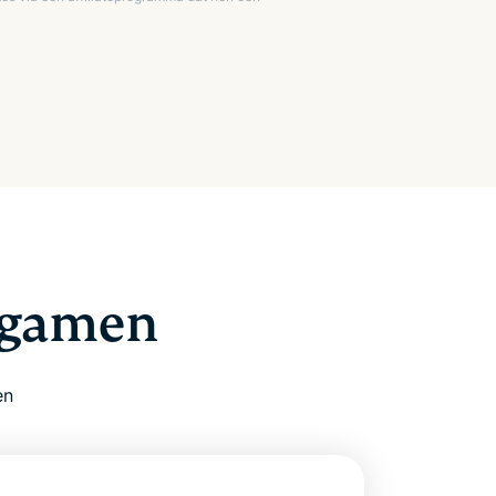
r gamen
en