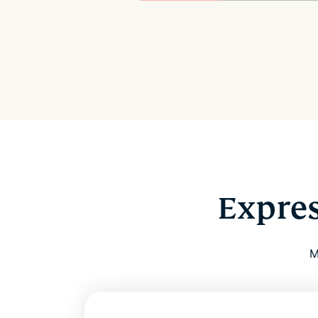
Expres
M