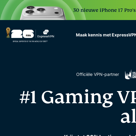
30 nieuwe iPhone 17 Pro'
Maak kennis met ExpressVP
ExpressVPN for Teams
VPN protection for grow
to deploy, simple to man
scale.
Officiële VPN-partner
#1 Gaming VPN
a