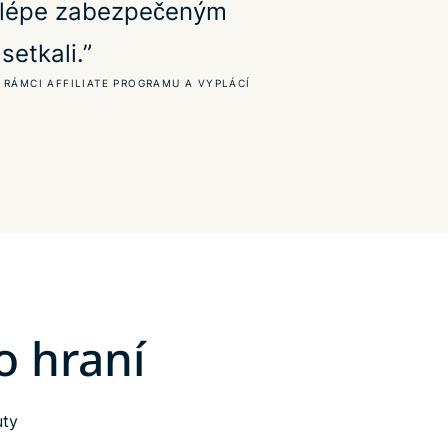
ejlépe zabezpečeným
setkali.”
 RÁMCI AFFILIATE PROGRAMU A VYPLÁCÍ
o hraní
uty