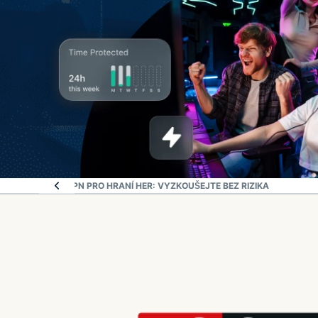
NÍ VPN
EXPRESSVPN PRO HRANÍ HER: VYZKOUŠEJTE BEZ RIZIKA