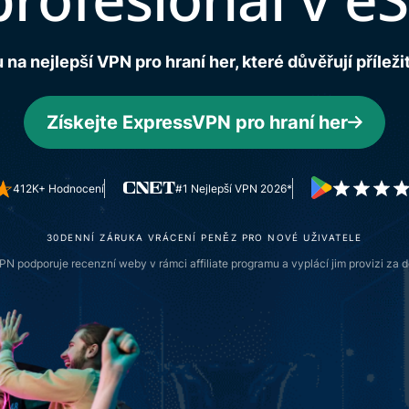
prostředí, co
ověřování a
vám dá
více.
znalosti a
na nejlepší VPN pro hraní her, které důvěřují příležit
chrání
soukromí.
Identity
Získejte ExpressVPN pro hraní her
Defender
Výkonná
sada pro
412K+ Hodnocení
#1 Nejlepší VPN 2026*
ochranu
identity,
monitoring a
30DENNÍ ZÁRUKA VRÁCENÍ PENĚZ PRO NOVÉ UŽIVATELE
nástrojů pro
N podporuje recenzní weby v rámci affiliate programu a vyplácí jim provizi za 
odstranění
dat