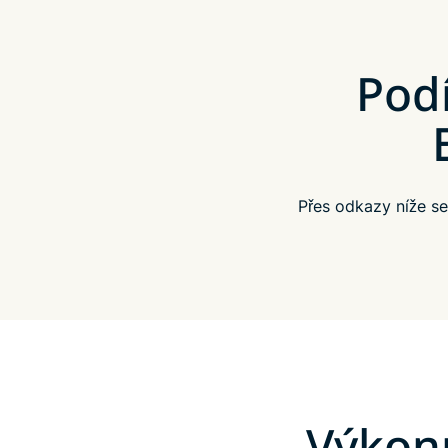
Podí
Přes odkazy níže s
Výkonn