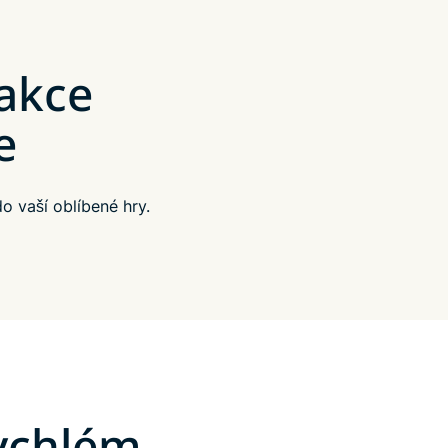
 akce
e
 vaší oblíbené hry.
rychlém