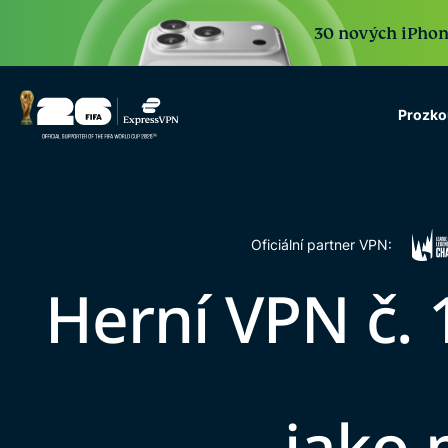
30 nových iPhone 
Prozko
ExpressVPN for Teams
VPN protection for grow
to deploy, simple to man
scale.
Oficiální partner VPN:
Herní VPN č. 1
jako 