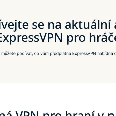
vejte se na aktuální
ExpressVPN pro hráč
e můžete podívat, co vám předplatné ExpressVPN nabídne do
á VPN pro hraní v 