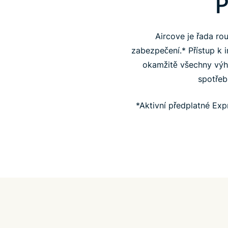
P
Aircove je řada ro
zabezpečení.* Přístup k i
okamžitě všechny výho
spotřeb
*Aktivní předplatné Ex