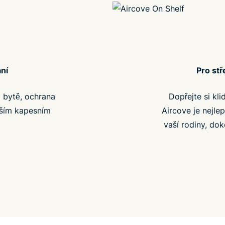
ní
Pro st
m bytě, ochrana
Dopřejte si kli
aším kapesním
Aircove je nejle
vaší rodiny, do