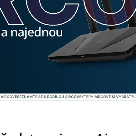
prostředí, co
ověřování a
vám dá
více.
znalosti a
chrání
 a najednou
soukromí.
Identity
Defender
Výkonná
sada pro
ochranu
identity,
monitoring a
nástrojů pro
odstranění
S AIRCOVE
SEZNAMTE SE S RODINOU AIRCOVE
KTERÝ AIRCOVE SI VYBRAT?
L
dat