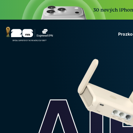
30 nových iPhone 
Prozko
ExpressVPN for Teams
VPN protection for grow
to deploy, simple to man
scale.