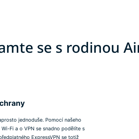
amte se s rodinou Ai
ochrany
naprosto jednoduše. Pomocí našeho
 Wi-Fi a o VPN se snadno podělíte s
o předplatného ExpressVPN se totiž