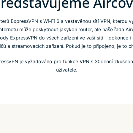
ředstavujeme Airco
uterů ExpressVPN s Wi-Fi 6 a vestavěnou sítí VPN, kterou vy
nternetu může poskytnout jakýkoli router, ale naše řada Airco
dy ExpressVPN do všech zařízení ve vaší síti – dokonce i
ičů a streamovacích zařízení. Pokud je to připojeno, je to c
pressVPN je vyžadováno pro funkce VPN s 30denní zkušebn
uživatele.