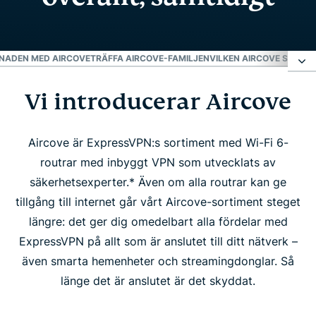
LNADEN MED AIRCOVE
TRÄFFA AIRCOVE-FAMILJEN
VILKEN AIRCOVE SKA MA
Vi introducerar Aircove
Vi introducerar Aircove
Upplev skillnaden med Aircove
Aircove är ExpressVPN:s sortiment med Wi-Fi 6-
routrar med inbyggt VPN som utvecklats av
säkerhetsexperter.* Även om alla routrar kan ge
Träffa Aircove-familjen
tillgång till internet går vårt Aircove-sortiment steget
längre: det ger dig omedelbart alla fördelar med
Vilken Aircove ska man köpa?
ExpressVPN på allt som är anslutet till ditt nätverk –
även smarta hemenheter och streamingdonglar. Så
Folk älskar Aircove
länge det är anslutet är det skyddat.
FAQ