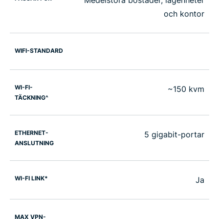
Medelstora bostäder, lägenheter
och kontor
WIFI-STANDARD
WI-FI-
~150 kvm
TÄCKNING^
ETHERNET-
5 gigabit-portar
ANSLUTNING
WI-FI LINK*
Ja
MAX VPN-