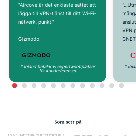
"Aircove är det enklaste sättet att
"...Ut
lägga till VPN-tjänst till ditt Wi-Fi-
många
nätverk, punkt."
anslut
VPN p
Gizmodo
CNET
* Ibland betalar vi expertwebbplatser
* Ibl
för kundreferenser
Som sett på