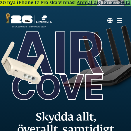
30 nya iPhone 17 Pro ska vinnas!
Anmäl dig för att delta
Skydda allt,
överallt, samtidigt