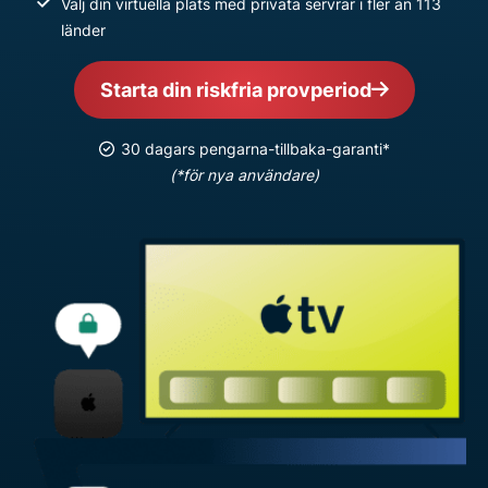
Välj din virtuella plats med privata servrar i fler än 113
länder
Starta din riskfria provperiod
30 dagars pengarna-tillbaka-garanti*
(*för nya användare)