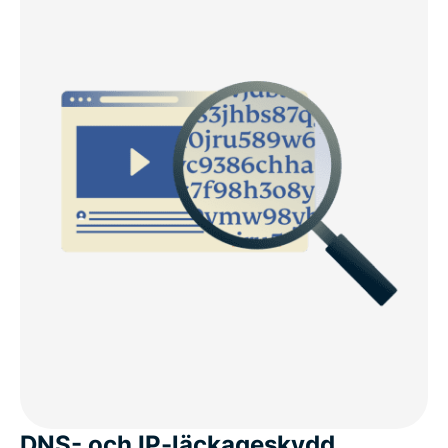
DNS- och IP-läckageskydd