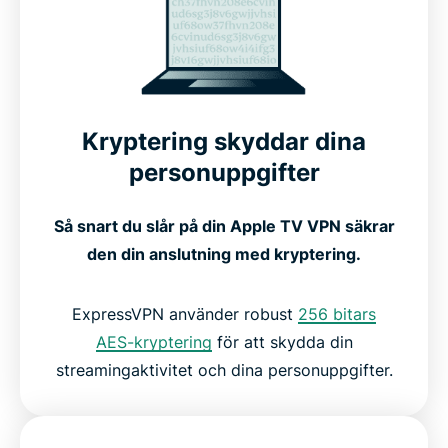
Hur du installerar ExpressVPN på Apple TV
Se hur ExpressVPN fungerar på Apple TV
Kryptering skyddar dina
Kompatibel med alla Apple TV-generationer
personuppgifter
Gratis eller premium-VPN för Apple TV?
Så snart du slår på din Apple TV VPN säkrar
den din anslutning med kryptering.
Vad folk säger om ExpressVPN
ExpressVPN använder robust
256 bitars
AES-kryptering
för att skydda din
Vanliga frågor: Om Apple TV VPN
streamingaktivitet och dina personuppgifter.