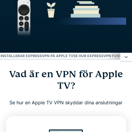
 INSTALLERAR EXPRESSVPN PÅ APPLE TV
SE HUR EXPRESSVPN FUNGERAR 
Vad är en VPN för Apple
Vad är en VPN för Apple TV?
TV?
Varför använda en VPN för Apple TV?
Se hur en Apple TV VPN skyddar dina anslutningar
ExpressVPN för Apple TV: Viktiga funktioner
Avancerade funktioner för optimal prestanda