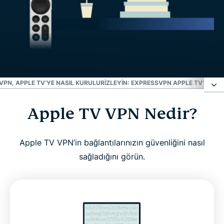
VPN, APPLE TV’YE NASIL KURULUR
İZLEYIN: EXPRESSVPN APPLE TV’DE NAS
Apple TV VPN Nedir?
Apple TV VPN Nedir?
Apple TV ile Niçin VPN Kullanılır?
Apple TV VPN’in bağlantılarınızın güvenliğini nasıl
sağladığını görün.
Apple TV için ExpressVPN: Başlıca Özellikler
Optimum Performans İçin Gelişmiş Özellikler