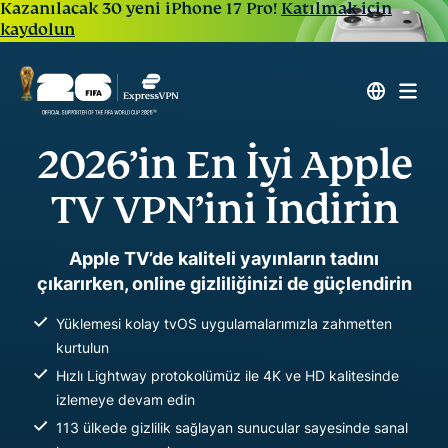
Kazanılacak 30 yeni iPhone 17 Pro!
Katılmak için
kaydolun
2026’in En İyi Apple
TV VPN’ini İndirin
Apple TV’de kaliteli yayınların tadını
çıkarırken, online gizliliğinizi de güçlendirin
Yüklemesi kolay tvOS uygulamalarımızla zahmetten
kurtulun
Hızlı Lightway protokolümüz ile 4K ve HD kalitesinde
izlemeye devam edin
113 ülkede gizlilik sağlayan sunucular sayesinde sanal