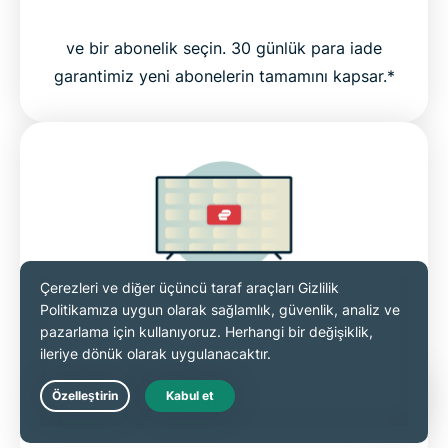
ve bir abonelik seçin. 30 günlük para iade
garantimiz yeni abonelerin tamamını kapsar.*
Apple TV Uygulamasını İndirin
Apple TV’den App Store’a girin ve
ExpressVPN’i aratın. Uygulamayı seçin ve
Live Chat
yükleyin. Başka bir kurulum işlemi gerekmez.