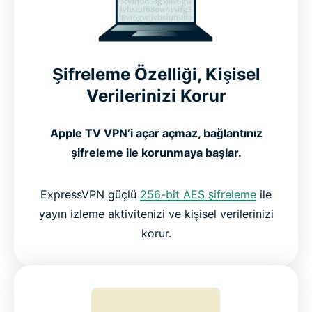
ExpressVPN, Apple TV’ye Nasıl Kurulur
İzleyin: ExpressVPN Apple TV’de Nasıl Çalışır
Şifreleme Özelliği, Kişisel
Verilerinizi Korur
Tüm Apple TV Versiyonlarıyla Uyumlu
Apple TV VPN’i açar açmaz, bağlantınız
Apple TV için Ücretsiz vs. Premium VPN’ler
şifreleme ile korunmaya başlar.
ExpressVPN Hakkındaki Yorumlar
ExpressVPN güçlü
256-bit AES şifreleme
ile
yayın izleme aktivitenizi ve kişisel verilerinizi
SSS: Apple TV VPN’leri
korur.