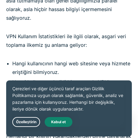
asla tutmamaya olan genel bağlılığımızla paralel
olarak, asla hiçbir hassas bilgiyi içermemesini
sağlıyoruz.
VPN Kullanım İstatistikleri ile ilgili olarak, asgari veri
toplama ilkemiz şu anlama geliyor:
Hangi kullanıcının hangi web sitesine veya hizmete
eriştiğini bilmiyoruz.
Hangi kullancının belirli bir zamanda VPN'e
bağlandığını veya hangi VPN sunucusu IP
adreslerini kullandığını bilmiyoruz.
Herhangi bir kulanıcının bilgisayarının özgün IP
adreslerini bilmiyoruz.
Live Chat
Herhangi bir kişinin yukarıdakilerden birine dayanarak