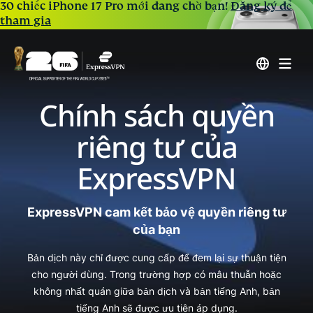
30 chiếc iPhone 17 Pro mới đang chờ bạn!
Đăng ký để
tham gia
Chính sách quyền
riêng tư của
ExpressVPN
ExpressVPN cam kết bảo vệ quyền riêng tư
của bạn
Bản dịch này chỉ được cung cấp để đem lại sự thuận tiện
cho người dùng. Trong trường hợp có mâu thuẫn hoặc
không nhất quán giữa bản dịch và bản tiếng Anh, bản
tiếng Anh sẽ được ưu tiên áp dụng.