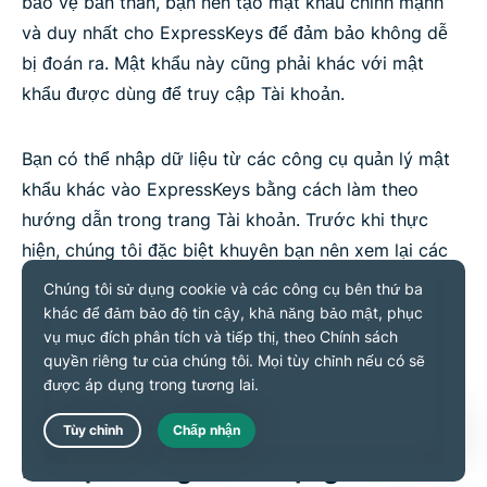
bảo vệ bản thân, bạn nên tạo mật khẩu chính mạnh
và duy nhất cho ExpressKeys để đảm bảo không dễ
bị đoán ra. Mật khẩu này cũng phải khác với mật
khẩu được dùng để truy cập Tài khoản.
Bạn có thể nhập dữ liệu từ các công cụ quản lý mật
khẩu khác vào ExpressKeys bằng cách làm theo
hướng dẫn trong trang Tài khoản. Trước khi thực
hiện, chúng tôi đặc biệt khuyên bạn nên xem lại các
quy tắc về khả năng di chuyển dữ liệu của nhà cung
cấp trình quản lý mật khẩu mà bạn dùng trước đây vì
những quy tắc này không nằm trong tầm kiểm soát
của ExpressVPN.
Live Chat
Dữ liệu thống kê sử dụng và dữ