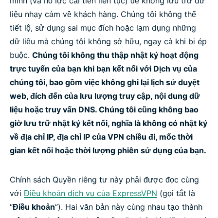
mình (và nỗ lực cải tiến liên tục) để không lưu trữ dữ
liệu nhạy cảm về khách hàng. Chúng tôi không thể
tiết lộ, sử dụng sai mục đích hoặc lạm dụng những
dữ liệu mà chúng tôi không sở hữu, ngay cả khi bị ép
buộc.
Chúng tôi không thu thập nhật ký hoạt động
trực tuyến của bạn khi bạn kết nối với Dịch vụ của
chúng tôi, bao gồm việc không ghi lại lịch sử duyệt
web, đích đến của lưu lượng truy cập, nội dung dữ
liệu hoặc truy vấn DNS. Chúng tôi cũng không bao
giờ lưu trữ nhật ký kết nối, nghĩa là không có nhật ký
về địa chỉ IP, địa chỉ IP của VPN chiều đi, mốc thời
gian kết nối hoặc thời lượng phiên sử dụng của bạn.
Chính sách Quyền riêng tư này phải được đọc cùng
với
Điều khoản dịch vụ của ExpressVPN
(gọi tắt là
“
Điều khoản
”). Hai văn bản này cùng nhau tạo thành