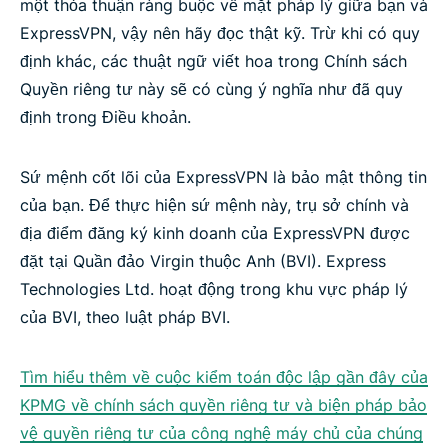
một thỏa thuận ràng buộc về mặt pháp lý giữa bạn và
ExpressVPN, vậy nên hãy đọc thật kỹ. Trừ khi có quy
định khác, các thuật ngữ viết hoa trong Chính sách
Quyền riêng tư này sẽ có cùng ý nghĩa như đã quy
định trong Điều khoản.
Sứ mệnh cốt lõi của ExpressVPN là bảo mật thông tin
của bạn. Để thực hiện sứ mệnh này, trụ sở chính và
địa điểm đăng ký kinh doanh của ExpressVPN được
đặt tại Quần đảo Virgin thuộc Anh (BVI). Express
Technologies Ltd. hoạt động trong khu vực pháp lý
của BVI, theo luật pháp BVI.
Tìm hiểu thêm về cuộc kiểm toán độc lập gần đây của
KPMG về chính sách quyền riêng tư và biện pháp bảo
vệ quyền riêng tư của công nghệ máy chủ của chúng