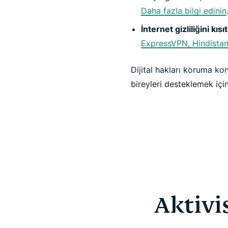
Daha fazla bilgi edinin
İnternet gizliliğini kı
ExpressVPN, Hindistan'
Dijital hakları koruma ko
bireyleri desteklemek için
Aktivi