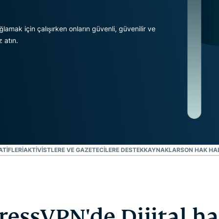
Identity
Defender
Kimlik
amak için çalışırken onların güvenli, güvenilir ve
koruması,
 atın.
kimlik takibi
ve veri
kaldırma
araçlarından
oluşan
kapsamlı
paket
ATIFLERI
AKTIVISTLERE VE GAZETECILERE DESTEK
KAYNAKLAR
SON HAK HA
ressVPN'de Dijital ha