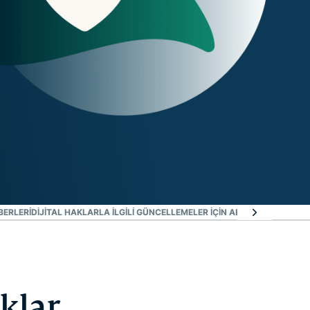
BERLERI
DIJITAL HAKLARLA ILGILI GÜNCELLEMELER IÇIN ABONE OLUN
klar