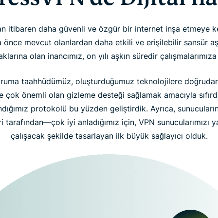
 itibaren daha güvenli ve özgür bir internet inşa etmeye 
önce mevcut olanlardan daha etkili ve erişilebilir sansür a
haklarına olan inancımız, on yılı aşkın süredir çalışmalarımıza 
oruma taahhüdümüz, oluşturduğumuz teknolojilere doğrudan
e çok önemli olan gizleme desteği sağlamak amacıyla sıfırda
ığımız protokolü bu yüzden geliştirdik. Ayrıca, sunucuların
ri tarafından—çok iyi anladığımız için, VPN sunucularımızı 
çalışacak şekilde tasarlayan ilk büyük sağlayıcı olduk.