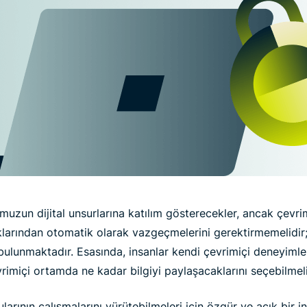
muzun dijital unsurlarına katılım gösterecekler, ancak çevrimi
klarından otomatik olarak vazgeçmelerini gerektirmemelidir;
 bulunmaktadır. Esasında, insanlar kendi çevrimiçi deneyimle
rimiçi ortamda ne kadar bilgiyi paylaşacaklarını seçebilmeli
arının çalışmalarını yürütebilmeleri için özgür ve açık bir in