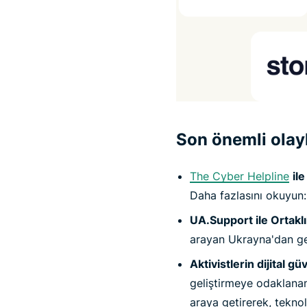
Son önemli olay
The Cyber Helpline
ile
Daha fazlasını okuyun
UA.Support ile Ortakl
arayan Ukrayna'dan gel
Aktivistlerin dijital gü
geliştirmeye odaklanan 
araya getirerek, teknol