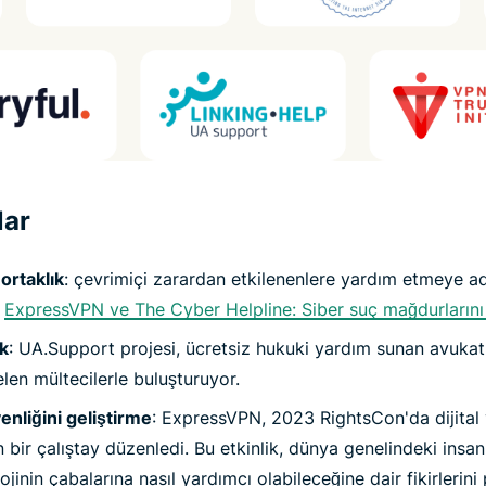
lar
 ortaklık
: çevrimiçi zarardan etkilenenlere yardım etmeye a
:
ExpressVPN ve The Cyber Helpline: Siber suç mağdurların
ık
: UA.Support projesi, ücretsiz hukuki yardım sunan avukatl
en mültecilerle buluşturuyor.
venliğini geliştirme
: ExpressVPN, 2023 RightsCon'da dijital y
bir çalıştay düzenledi. Bu etkinlik, dünya genelindeki insan 
ojinin çabalarına nasıl yardımcı olabileceğine dair fikirlerini