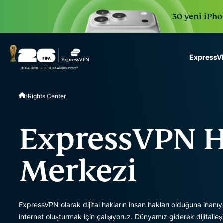
30 yeni iPhon
ExpressVP
ExpressVPN for Teams
Rights Center
VPN protection for grow
to deploy, simple to man
scale.
ExpressVPN
H
Merkezi
ExpressVPN olarak dijital hakların insan hakları olduğuna inanı
internet oluşturmak için çalışıyoruz. Dünyamız giderek dijitalleş