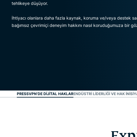
tehlikeye düşüyor.
İhtiyacı olanlara daha fazla kaynak, koruma ve/veya destek sağl
bağımsız çevrimiçi deneyim hakkını nasıl koruduğumuza bir göz
EXPRESSVPN'DE DIJITAL HAKLAR
ENDÜSTRI LIDERLIĞI VE HAK INISIY
Exp