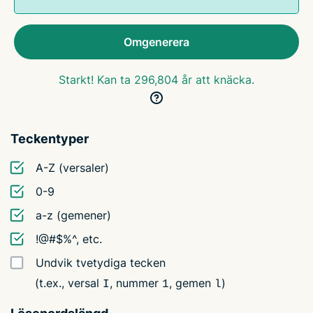
Omgenerera
Starkt! Kan ta 296,804 år att knäcka.
Teckentyper
A-Z (versaler)
0-9
a-z (gemener)
!@#$%^, etc.
Undvik tvetydiga tecken
(t.ex., versal
, nummer
, gemen
)
I
1
l