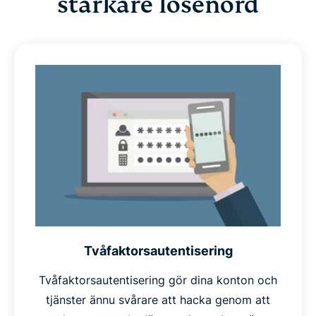
starkare lösenord
men det är också en känd fras som en angripare kan
prova som en del av en
ordboksattack
, och om det blir
röjt får angriparen också en uppfattning om vilka andra
lösenord du kan tänkas använda. Slumpmässiga
lösenord kommer troligtvis inte att dyka upp i en
angripares ordbok och ger dem därför inga ledtrådar.
Sist men inte minst så visas inte
unika
lösenord i
databaser med stulna lösenord. Dessa är en vanlig
utgångspunkt för hackare när de ska utföra ett
angrepp. Unika lösenord skyddar också dina övriga
konton om något av dem blir röjt.
Tvåfaktorsautentisering
Så om ditt lösenord är långt, slumpmässigt och unikt
Tvåfaktorsautentisering gör dina konton och
kan du med handen på hjärtat säga att det är ett starkt
tjänster ännu svårare att hacka genom att
lösenord.