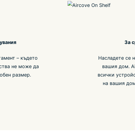
тувания
За 
тамент – където
Насладете се н
йства не може да
вашия дом. A
обен размер.
всички устройс
на вашия дом