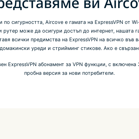
редставяме ви Airco
 по сигурността, Aircove е гамата на ExpressVPN от Wi
и рутер може да осигури достъп до интернет, нашата га
тавя всички предимства на ExpressVPN на всичко във
домакински уреди и стрийминг стикове. Ако е свързан
ен ExpressVPN абонамент за VPN функции, с включена 
пробна версия за нови потребители.