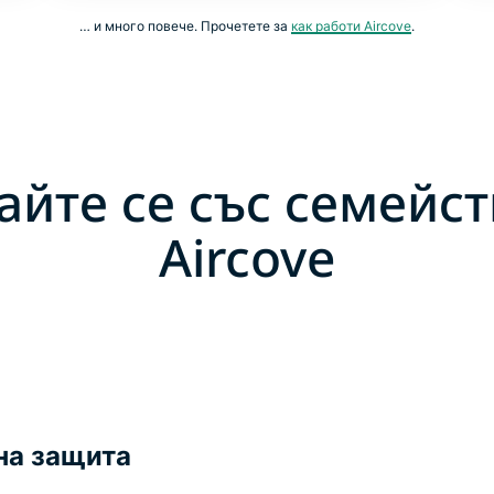
… и много повече. Прочетете за
как работи Aircove
.
айте се със семейст
Aircove
на защита