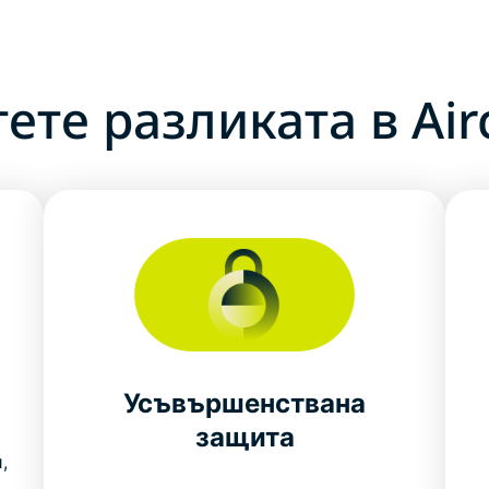
тете разликата в Air
Усъвършенствана
защита
,