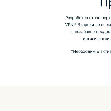
П
Разработен от експерти
VPN.* Въпреки че всек
тя незабавно предос
интелигентни 
*Необходим е актив