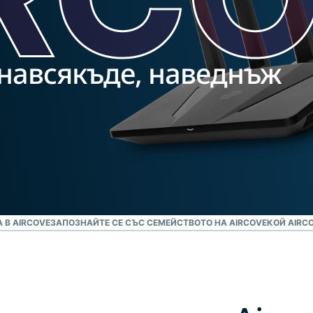
поверителни
многофакторно
изчисления за
удостоверяване
интелигентни
и други.
решения, водени
 навсякъде, наведнъж
от
поверителността.
Identity
Defender
Мощен набор
от инструменти
за защита на
самоличността,
мониторинг и
премахване на
 В AIRCOVE
ЗАПОЗНАЙТЕ СЕ СЪС СЕМЕЙСТВОТО НА AIRCOVE
КОЙ AIRC
данни.