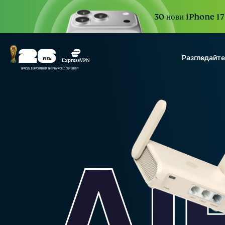
30 нови iPhone 17 
Разгледайт
ExpressVPN for Teams
VPN protection for grow
to deploy, simple to man
scale.