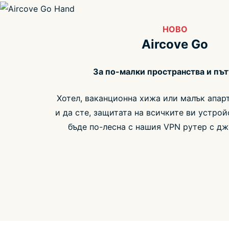
НОВО
Aircove Go
За по-малки пространства и пъ
Хотел, ваканционна хижа или малък апар
и да сте, защитата на всичките ви устро
бъде по-лесна с нашия VPN рутер с дж