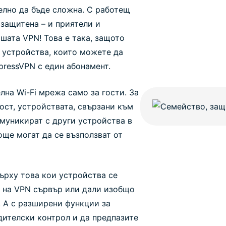
елно да бъде сложна. С работещ
 защитена – и приятели и
шата VPN! Това е така, защото
е устройства, които можете да
ressVPN с един абонамент.
на Wi-Fi мрежа само за гости. За
ост, устройствата, свързани към
омуникират с други устройства в
още могат да се възползват от
върху това кои устройства се
 на VPN сървър или дали изобщо
. А с разширени функции за
дителски контрол и да предпазите