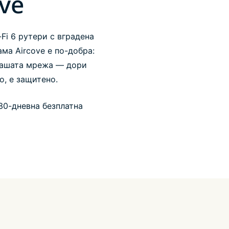
ve
-Fi 6 рутери с вградена
ма Aircove е по-добра:
 вашата мрежа — дори
о, е защитено.
30-дневна безплатна