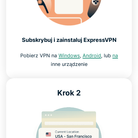
Chroń swoje dane i połączenie podczas gry
Co mówią o nas nasi najbardziej zadowoleni
klienci
Subskrybuj i zainstaluj ExpressVPN
Często zadawane pytania dotyczące VPN do gier
Pobierz VPN na
Windows
,
Android
, lub
na
inne urządzenie
ExpressVPN do gier: Wypróbuj bez ryzyka
Krok 2