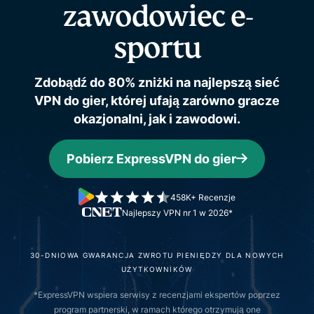
zawodowiec e-
sportu
Zdobądź do 80% zniżki na najlepszą sieć
VPN do gier, której ufają zarówno gracze
okazjonalni, jak i zawodowi.
Pobierz ExpressVPN do gier
458K+ Recenzje
Najlepszy VPN nr 1 w 2026*
30-DNIOWA GWARANCJA ZWROTU PIENIĘDZY DLA NOWYCH
UŻYTKOWNIKÓW
*ExpressVPN wspiera serwisy z recenzjami ekspertów poprzez
program partnerski, w ramach którego otrzymują one