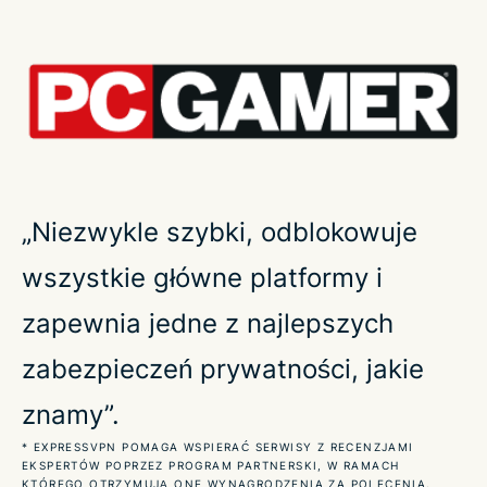
6 powodów, dla których ExpressVPN jest
kluczowy dla graczy
Korzystaj z VPN dla wszystkich
najpopularniejszych gier
Zdobądź ExpressVPN do grania online
„Niezwykle szybki, odblokowuje
Zyskaj przewagę dzięki VPN do grania w chmurze
wszystkie główne platformy i
zapewnia jedne z najlepszych
Jak VPN zmniejsza ping?
zabezpieczeń prywatności, jakie
FAQ: używanie VPN do grania w gry
znamy”.
* EXPRESSVPN POMAGA WSPIERAĆ SERWISY Z RECENZJAMI
Co mówią o nas gracze
EKSPERTÓW POPRZEZ PROGRAM PARTNERSKI, W RAMACH
KTÓREGO OTRZYMUJĄ ONE WYNAGRODZENIA ZA POLECENIA.