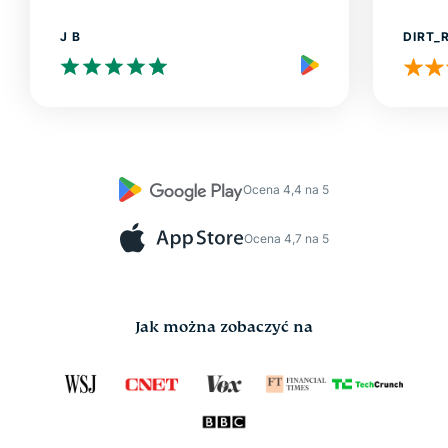
J B
DIRT_
Ocena 4,4 na 5
Ocena 4,7 na 5
Jak można zobaczyć na