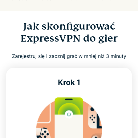
Wypróbuj najlepszy gamingowy VPN
Jak skonfigurować
Jak skonfigurować ExpressVPN do gier
ExpressVPN do gier
Sprawdź najnowsze oferty gier ExpressVPN
Zarejestruj się i zacznij grać w mniej niż 3 minuty
Wysokowydajny VPN do szybkich gier
Krok 1
Stworzone z myślą o rzeczywistych warunkach
gry
Ciesz się nieprzerwanym dostępem do swoich
ulubionych gier