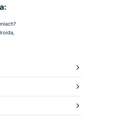
a:
eniach?
roida,