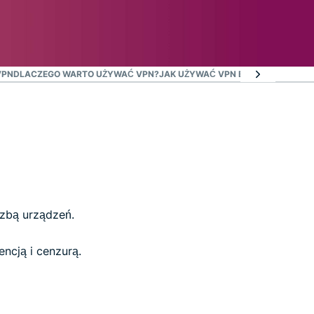
VPN
DLACZEGO WARTO UŻYWAĆ VPN?
JAK UŻYWAĆ VPN BEZ RYZYKA
czbą urządzeń.
ncją i cenzurą.