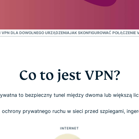
oparta na
hasłami,
poufnym
uwierzytelnianie
przetwarzaniu
wieloskładnikowe
danych,
i nie tylko.
zapewniająca
N VPN DLA DOWOLNEGO URZĄDZENIA
JAK SKONFIGUROWAĆ POŁĄCZENIE 
inteligencję
opartą na
prywatności.
Identity
Defender
Co to jest VPN?
Potężny
zestaw
narzędzi do
ochrony
prywatna to bezpieczny tunel między dwoma lub większą li
tożsamości,
monitorowania
ochrony prywatnego ruchu w sieci przed szpiegami, ingere
i usuwania
danych