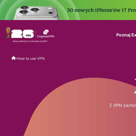
30 nowych iPhone'ów 17 Pro. 
Poznaj E
ExpressVPN for Teams
How to use VPN
VPN protection for grow
to deploy, simple to man
scale.
Z VPN zachow