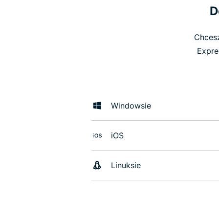
D
Chcesz
Expre
Windowsie
iOS
Linuksie