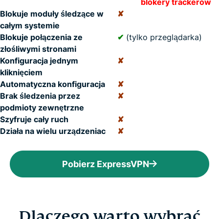
blokery trackerów
Blokuje moduły śledzące w
✘
całym systemie
Blokuje połączenia ze
✔
(tylko przeglądarka)
złośliwymi stronami
Konfiguracja jednym
✘
kliknięciem
Automatyczna konfiguracja
✘
Brak śledzenia przez
✘
podmioty zewnętrzne
Szyfruje cały ruch
✘
Działa na wielu urządzeniac
✘
Pobierz ExpressVPN
Dlaczego warto wybrać