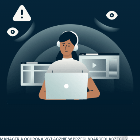
 MANAGER A OCHRONA WYŁĄCZNIE W PRZEGLĄDARCE
DLACZEGO WARTO 