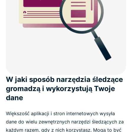
przed zagrożeniami?
Co użytkownicy mówią o ExpressVPN
Często zadawane pytania: O programie
Wypróbuj Threat Manager bez ryzyka wraz z
ExpressVPN
W jaki sposób narzędzia śledzące
gromadzą i wykorzystują Twoje
dane
Większość aplikacji i stron internetowych wysyła
dane do wielu zewnętrznych narzędzi śledzących za
każdym razem, gdy z nich korzystasz. Mogą to być