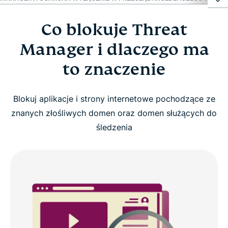
Co blokuje Threat
Co blokuje Threat Manager i dlaczego ma to
znaczenie
Manager i dlaczego ma
to znaczenie
Jak włączyć menedżera zagrożeń
Blokuj aplikacje i strony internetowe pochodzące ze
Obsługiwane urządzenia i wymagania
znanych złośliwych domen oraz domen służących do
śledzenia
Praktyczne korzyści wynikające z korzystania z
aplikacji
Threat Manager a ochrona wyłącznie w
przeglądarce
Dlaczego warto wybrać ExpressVPN do ochrony