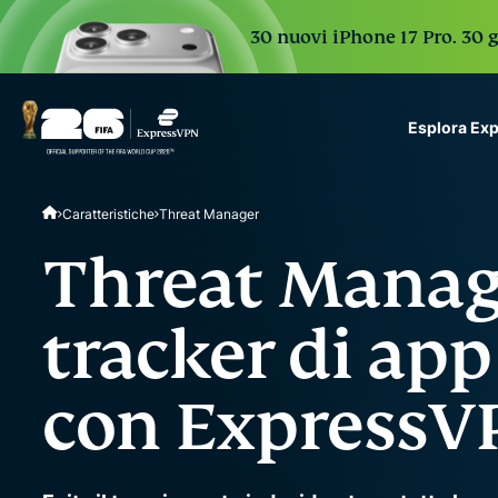
30 nuovi iPhone 17 Pro. 30 g
Esplora Ex
ExpressVPN for Teams
Caratteristiche
Threat Manager
VPN protection for grow
to deploy, simple to man
Threat Manage
scale.
tracker di app
con ExpressV