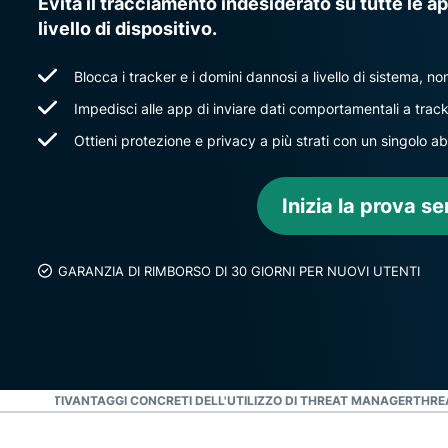
Evita il tracciamento indesiderato su tutte le 
livello di dispositivo.
Blocca i tracker e i domini dannosi a livello di sistema, no
Impedisci alle app di inviare dati comportamentali a tracke
Ottieni protezione e privacy a più strati con un singol
Inizia la prova se
GARANZIA DI RIMBORSO DI 30 GIORNI PER NUOVI UTENTI
 REQUISITI
VANTAGGI CONCRETI DELL'UTILIZZO DI THREAT MANAGER
THRE