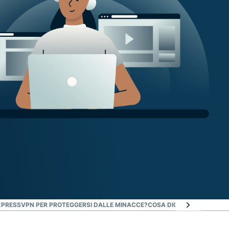
XPRESSVPN PER PROTEGGERSI DALLE MINACCE?
COSA DICONO LE PERSONE