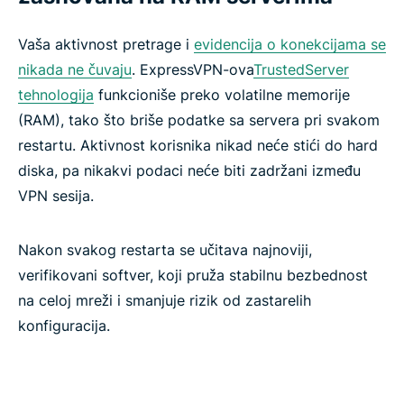
Zaštitite svoj imejl uz ExpressMailGuard
Vaša aktivnost pretrage i
evidencija o konekcijama se
nikada ne čuvaju
. ExpressVPN-ova
TrustedServer
Identity Defender (samo za pretplatnike u SAD)
tehnologija
funkcioniše preko volatilne memorije
(RAM), tako što briše podatke sa servera pri svakom
Automatizujte svoj VPN uz ExpressVPN MCP
restartu. Aktivnost korisnika nikad neće stići do hard
server
diska, pa nikakvi podaci neće biti zadržani između
VPN sesija.
Koje funkcije čine VPN pouzdanim?
Nakon svakog restarta se učitava najnoviji,
ExpressVPN funkcije naspram besplatnih VPN
verifikovani softver, koji pruža stabilnu bezbednost
funkcija
na celoj mreži i smanjuje rizik od zastarelih
konfiguracija.
Pokrivenost uređaja i aplikacija
Plaćanja, probni periodi i garancije