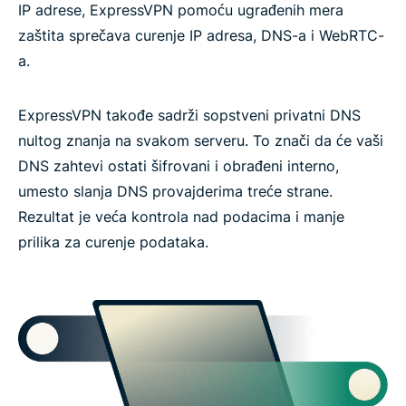
IP adrese, ExpressVPN pomoću ugrađenih mera
zaštita sprečava curenje IP adresa, DNS-a i WebRTC-
a.
ExpressVPN takođe sadrži sopstveni privatni DNS
nultog znanja na svakom serveru. To znači da će vaši
DNS zahtevi ostati šifrovani i obrađeni interno,
umesto slanja DNS provajderima treće strane.
Rezultat je veća kontrola nad podacima i manje
prilika za curenje podataka.