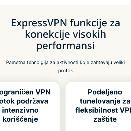
ExpressVPN funkcije za
konekcije visokih
performansi
Pametna tehnolgija za aktivnosti koje zahtevaju veliki
protok
ograničen VPN
Podeljeno
otok podržava
tunelovanje za
intenzivno
fleksibilnost V
korišćenje
zaštite