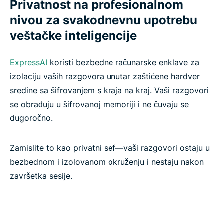
Privatnost na profesionalnom
nivou za svakodnevnu upotrebu
veštačke inteligencije
ExpressAI
koristi bezbedne računarske enklave za
izolaciju vaših razgovora unutar zaštićene hardver
sredine sa šifrovanjem s kraja na kraj. Vaši razgovori
se obrađuju u šifrovanoj memoriji i ne čuvaju se
dugoročno.
Zamislite to kao privatni sef—vaši razgovori ostaju u
bezbednom i izolovanom okruženju i nestaju nakon
završetka sesije.