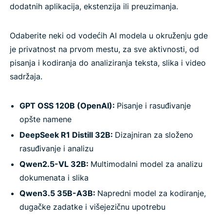
dodatnih aplikacija, ekstenzija ili preuzimanja.
Odaberite neki od vodećih AI modela u okruženju gde
je privatnost na prvom mestu, za sve aktivnosti, od
pisanja i kodiranja do analiziranja teksta, slika i video
sadržaja.
GPT OSS 120B (OpenAI):
Pisanje i rasuđivanje
opšte namene
DeepSeek R1 Distill 32B:
Dizajniran za složeno
rasuđivanje i analizu
Qwen2.5-VL 32B:
Multimodalni model za analizu
dokumenata i slika
Qwen3.5 35B-A3B:
Napredni model za kodiranje,
dugačke zadatke i višejezičnu upotrebu