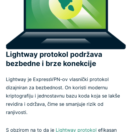
Lightway protokol podržava
bezbedne i brze konekcije
Lightway je ExpressVPN-ov vlasnički protokol
dizajniran za bezbednost. On koristi modernu
kriptografiju i jednostavnu bazu koda koja se lakše
revidira i održava, čime se smanjuje rizik od
ranjivosti.
S obzirom na to da je
Lightway protokol
efikasan