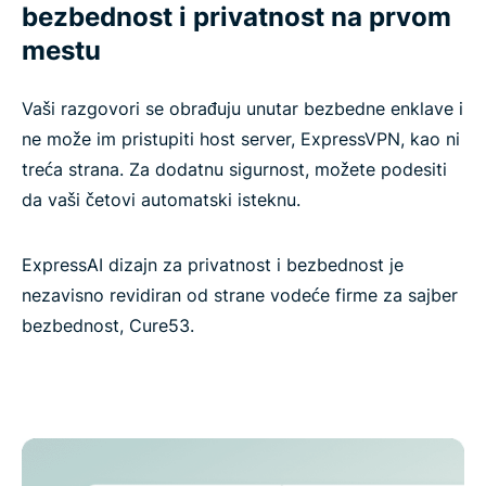
bezbednost i privatnost na prvom
mestu
Vaši razgovori se obrađuju unutar bezbedne enklave i
ne može im pristupiti host server, ExpressVPN, kao ni
treća strana. Za dodatnu sigurnost, možete podesiti
da vaši četovi automatski isteknu.
ExpressAI dizajn za privatnost i bezbednost je
nezavisno revidiran od strane vodeće firme za sajber
bezbednost, Cure53.