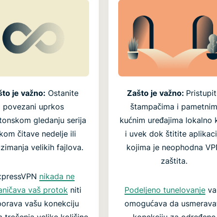
to je važno:
Ostanite
Zašto je važno:
Pristupi
povezani uprkos
štampačima i pametni
tonskom gledanju serija
kućnim uređajima lokalno 
kom čitave nedelje ili
i uvek dok štitite aplikaci
zimanja velikih fajlova.
kojima je neophodna V
zaštita.
xpressVPN
nikada ne
aničava vaš protok
niti
Podeljeno tunelovanje
v
orava vašu konekciju
omogućava da usmerava
 trošenja velike količine
konekciju za određene