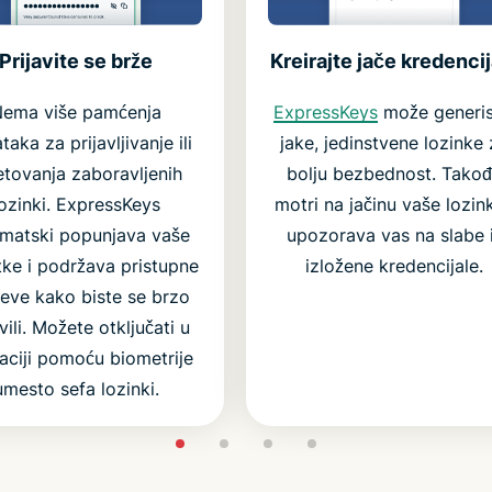
Kreirajte jače kredencij
Prijavite se brže
ExpressKeys
može generis
ema više pamćenja
jake, jedinstvene lozinke
aka za prijavljivanje ili
bolju bezbednost. Tako
etovanja zaboravljenih
motri na jačinu vaše lozink
lozinki. ExpressKeys
upozorava vas na slabe i
matski popunjava vaše
izložene kredencijale.
ke i podržava pristupne
čeve kako biste se brzo
vili. Možete otključati u
kaciji pomoću biometrije
umesto sefa lozinki.