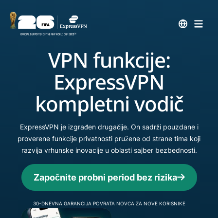
VPN funkcije:
ExpressVPN
kompletni vodič
ExpressVPN je izgrađen drugačije. On sadrži pouzdane i
proverene funkcije privatnosti pružene od strane tima koji
razvija vrhunske inovacije u oblasti sajber bezbednosti.
Započnite probni period bez rizika
30-DNEVNA GARANCIJA POVRATA NOVCA ZA NOVE KORISNIKE