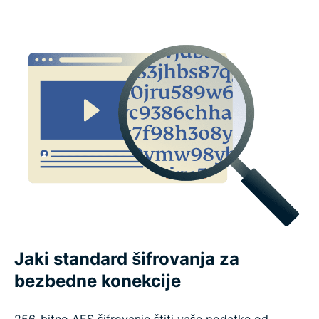
Šta ljudi kažu za ExpressVPN
Najčešće postavljana pitanja o VPN funkcijama
Jaki standard šifrovanja za
bezbedne konekcije
256-bitno AES šifrovanje štiti vaše podatke od