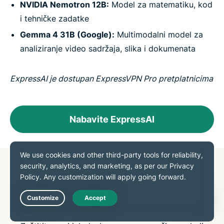
NVIDIA Nemotron 12B:
Model za matematiku, kod
i tehničke zadatke
Gemma 4 31B (Google):
Multimodalni model za
analiziranje video sadržaja, slika i dokumenata
ExpressAI je dostupan ExpressVPN Pro pretplatnicima
Nabavite ExpressAI
Zaštitite svoj imejl uz
ExpressMailGuard
Live Chat