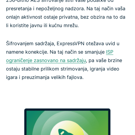
presretanja i nepoželjnog nadzora. Na taj način vaša
onlajn aktivnost ostaje privatna, bez obzira na to da
li koristite javnu ili kućnu mrežu.
Šifrovanjem sadržaja, ExpressVPN otežava uvid u
namene konekcije. Na taj način se smanjuje
ISP
ograničenje zasnovano na sadržaju
, pa vaše brzine
ostaju stabilne prilikom strimovanja, igranja video
igara i preuzimanja velikih fajlova.