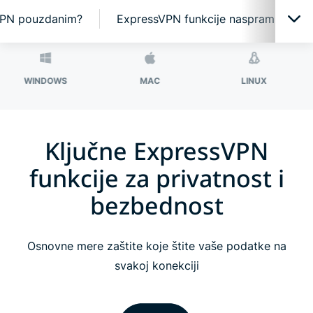
 VPN pouzdanim?
ExpressVPN funkcije naspram bespla
Jedna aplikacija, mnogo zaštita
DOWS
MAC
LINUX
ROU
Najbolja VPN tehnologija za vašu privatnost
Ključne ExpressVPN
Dobijte više uz ExpressVPN
funkcije za privatnost i
bezbednost
VPN za sve vaše uređaje
Koristite ExpressVPN na našem ruteru
Osnovne mere zaštite koje štite vaše podatke na
svakoj konekciji
Šta ljudi misle o ExpressVPN-u