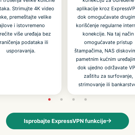
aka. Strimujte 4K video
aplikacije kroz ExpressV
ke, premeštajte velike
dok omogućavate drugi
ajlove i istovremeno
korišćenje regularne inter
rećite više uređaja bez
konekcije. Na taj način
raničenja podataka ili
omogućavate pristup
usporavanja.
štampačima, NAS diskovim
pametnim kućnim uređaji
dok ujedno održavate V
zaštitu za surfovanje,
strimovanje ili bankarstv
Isprobajte ExpressVPN funkcije