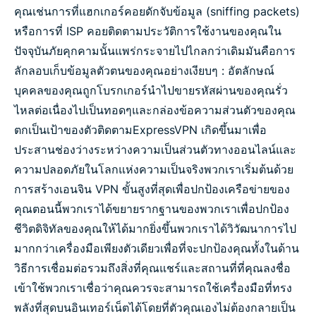
คุณ
เช่น
การที่แฮกเกอร์คอยดักจับข้อมูล
(sniffing packets)
หรือการที่
ISP
คอยติดตามประวัติการใช้งานของคุณ
ใน
ปัจจุบัน
ภัยคุกคามนั้นแพร่กระจายไปไกลกว่าเดิม
มันคือการ
ลักลอบเก็บข้อมูลตัวตนของคุณอย่างเงียบ
ๆ
:
อัตลักษณ์
บุคคลของคุณถูกโบรกเกอร์นำไปขาย
รหัสผ่านของคุณรั่ว
ไหลต่อเนื่องไปเป็นทอด
ๆ
และกล่องข้อความส่วนตัวของคุณ
ตกเป็นเป้าของตัวติดตาม
ExpressVPN
เกิดขึ้นมาเพื่อ
ประสานช่องว่างระหว่างความเป็นส่วนตัวทางออนไลน์และ
ความปลอดภัยในโลกแห่งความเป็นจริง
พวกเราเริ่มต้นด้วย
การสร้างเอนจิน
VPN
ขั้นสูงที่สุดเพื่อปกป้องเครือข่ายของ
คุณ
ตอนนี้พวกเราได้ขยายรากฐานของพวกเราเพื่อปกป้อง
ชีวิตดิจิทัลของคุณให้ได้มากยิ่งขึ้น
พวกเราได้วิวัฒนาการไป
มากกว่าเครื่องมือเพียงตัวเดียวเพื่อที่จะปกป้องคุณทั้งในด้าน
วิธีการเชื่อมต่อรวมถึงสิ่งที่คุณแชร์และสถานที่ที่คุณลงชื่อ
เข้าใช้
พวกเราเชื่อว่าคุณควรจะสามารถใช้เครื่องมือที่ทรง
พลังที่สุดบนอินเทอร์เน็ตได้โดยที่ตัวคุณเองไม่ต้องกลายเป็น