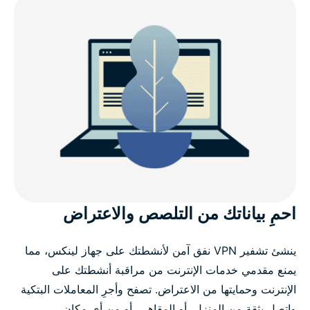
لماذا تختار ExpressVPN لأجهزة لينكس؟
ما الجديد في v5.0 (لينكس)
التوافق مع توزيعات لينكس
خدمة ExpressVPN لأجهزة لينكس: الميزات المتقدمة
ماذا يقول الناس عن ExpressVPN
احمِ بياناتك من التلصص والاعتراض
الأسئلة الشائعة
ينشئ تشفير VPN نفق آمن لأنشطتك على جهاز لينكس، مما
يمنع مقدمي خدمات الإنترنت من مراقبة أنشطتك على
الإنترنت وحمايتها من الاعتراض. تصفح وأجرِ المعاملات البتكية
واتصل بثقة من المنزل، أو المقاهي، أو من أي مكان.