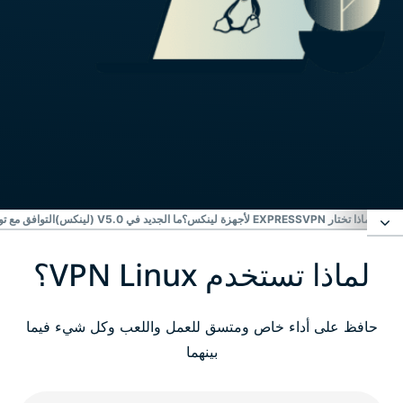
لماذا تختار EXPRESSVPN لأجهزة لينكس؟
ما الجديد في V5.0 (لينكس)
التوافق مع ت
لماذا تستخدم VPN Linux؟
لماذا تستخدم VPN Linux؟
كيف تقوم بإعداد ExpressVPN على جهاز لينكس
حافظ على أداء خاص ومتسق للعمل واللعب وكل شيء فيما
بينهما
ما الذي تبحث عنه في خدمة Linux VPN