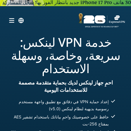
30 هاتف iPhone 17 Pro جديد بانتظار الفوز بها!
سجّل للمشاركة
خدمة VPN لينكس:
سريعة، وخاصة، وسهلة
الاستخدام
احمِ جهاز لينكس لديك بحماية متقدمة مصممة
للاستخدامات اليومية
إعداد حماية VPN في دقائق مع تطبيق واجهة مستخدم
رسومية بديهية لنظام لينكس (v5.0)
حافظ على خصوصيتك واحمِ بياناتك باستخدام تشفير AES
بمفتاح 256-بت