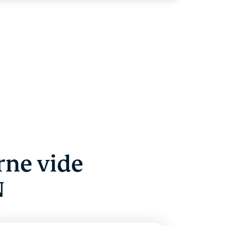
rne vide
N