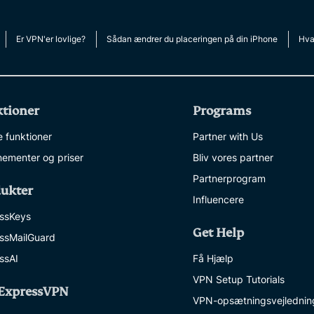
Er VPN'er lovlige?
Sådan ændrer du placeringen på din iPhone
Hvad
tioner
Programs
e funktioner
Partner with Us
ementer og priser
Bliv vores partner
Partnerprogram
ukter
Influencere
ssKeys
Get Help
ssMailGuard
ssAI
Få Hjælp
VPN Setup Tutorials
ExpressVPN
VPN-opsætningsvejlednin