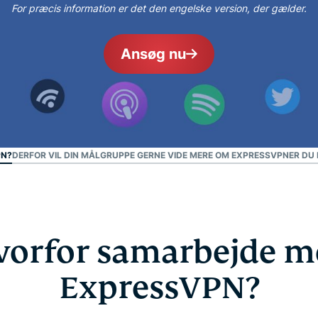
For præcis information er det den engelske version, der gælder.
pakke med
forbrugere, der er
værktøjer til
drevet af fortrolig
id-
databehandling til
Ansøg nu
beskyttelse,
databeskyttelsesstyret
overvågning
intelligens.
og
datafjernelse
PN?
DERFOR VIL DIN MÅLGRUPPE GERNE VIDE MERE OM EXPRESSVPN
ER DU
vorfor samarbejde m
ExpressVPN?