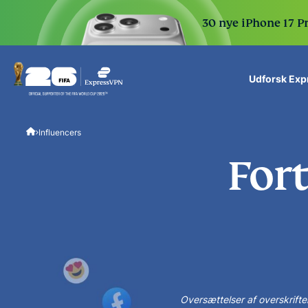
30 nye iPhone 17 P
Udforsk Ex
ExpressVPN for Teams
Influencers
VPN protection for grow
to deploy, simple to man
For
scale.
Oversættelser af overskrifte