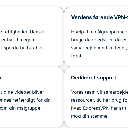
Verdens førende VPN-
le rettigheder. Uanset
Hjælp din målgruppe med a
ler har din egen
bruge den bedst vurdere
 at sprede budskabet.
samarbejde med en leder, d
først.
r
Dedikeret support
 dine videoer bliver
Vores team vil samarbejde 
ønnes retfærdigt for din
ressourcer, du har brug fo
 som din målgruppe
hvad ExpressVPN har at ti
mod din stemme.