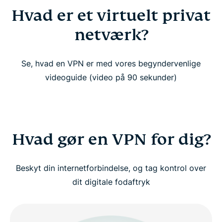
Hvad er et virtuelt privat
Hvad er et virtuelt privat netværk?
netværk?
Hvad gør en VPN for dig?
Se, hvad en VPN er med vores begyndervenlige
Hvem bør bruge en VPN?
videoguide (video på 90 sekunder)
Se: Derfor bør du bruge en VPN
Hvordan fungerer en VPN?
Hvad gør en VPN for dig?
Forklaring af VPN-typer
Beskyt din internetforbindelse, og tag kontrol over
dit digitale fodaftryk
Avancerede VPN-koncepter (til superbrugere)