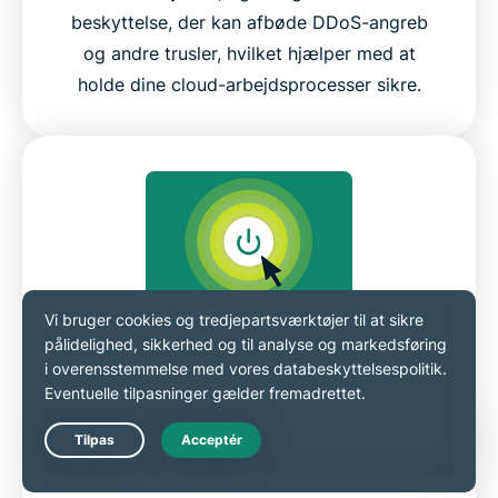
beskyttelse, der kan afbøde DDoS-angreb
og andre trusler, hvilket hjælper med at
holde dine cloud-arbejdsprocesser sikre.
VPN-gateways til sikre
netværk
For organisationer, der administrerer
Live Chat
komplekse systemer eller eksterne