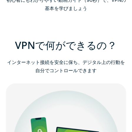
初心者にもわかりやすい動画ガイド（90秒）で、VPNの
動画で解説：VPNを使うべき理由
基本を学びましょう
VPNの仕組みとは？
VPNで何ができるの？
VPNの種類をわかりやすく解説
高度なVPNの仕組み（上級ユーザー向け）
インターネット接続を安全に保ち、デジタル上の行動を
自分でコントロールできます
なぜExpressVPNを選ぶのか？
無料VPNと有料VPNの違い：なぜ重要なのか
すべてのデバイスでExpressVPNを利用
ExpressVPNなら3ステップでVPNを簡単に始められ