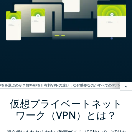
VPNを選ぶのか？
無料VPNと有料VPNの違い：なぜ重要なのか
すべてのデバイスでEX
仮想プライベートネット
仮想プライベートネットワーク（VPN）とは？
ワーク（VPN）とは？
VPNで何ができるの？