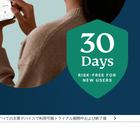
Nはすべての主要デバイスで利用可能
トライアル期間中および終了後：ご利用の流れ
世