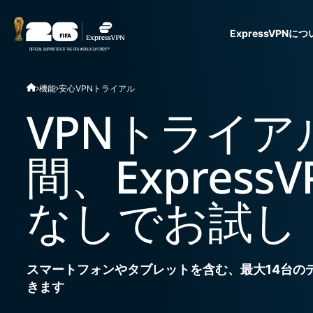
ExpressVPNに
ExpressVPN for Teams
機能
安心VPNトライアル
VPN protection for grow
to deploy, simple to man
VPNトライア
scale.
間、Expres
なしでお試し
スマートフォンやタブレットを含む、最大14台の
きます