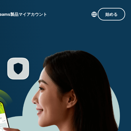
Teams
製品
マイアカウント
始める
113か国のサーバー
Intego
高速VPN
Award-
ゲーミング向けVPN
com
winning
組み
ExpressVPNについて
macOS
国
antivirus,
え
firewall,
M。
ョンで、プライバシーとセキュリティを強化する拡
system tools,
できます。これらはシームレスに連携し、デジタ
and more.
す。