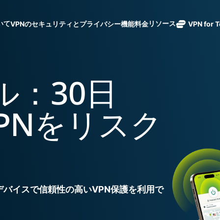
ついて
リソース
VPNのセキュリティとプライバシー機能
料金
VPN for 
ExpressVPN
業界をリード
Get fast, secure
ExpressMailGuard
する超高速
ノーログポリシー]
Windows
VPNとは
新機能
ing teams. Easy
受信トレイと個人情
VPN。113か
複数のデバイスで利用
MacOS
初心者向けVPN
新機能
age, built to
ル：30日
報を守るプライベー
国のセキュア
オンラインサービスに安全にアクセス
Linux
VPNの使い方
新機能
トメールリレーサー
holiday.
なサーバーを
すべての機能を見る
VPN暗号化の仕
ビス。
eSIM
備えていま
sVPNをリスク
150以上の
す。
と地域で使
ExpressAI
る無料eSI
1つのサブスクリプシ
機密コンピュ
張中のツール群を利用
ーティングを
ExpressKeys
採用した、プ
ルライフを向上させま
安全なパスワ
ライバシー重
ード管理や多
視のインテリ
すべての製品を見る
要素認証な
デバイスで信頼性の高いVPN保護を利用で
ジェンスを実
ど。
現する初のコ
ンシューマー