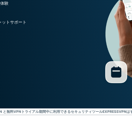
向けAI。
で体験
Identity
Defender
ャットサポート
ID保護・監
視・データ削
除を備えた強
力なツール
群。
N と無料VPN
トライアル期間中に利用できるセキュリティツール
EXPRESSVP