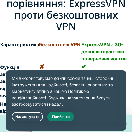
порівняння: ExpressVPN
проти безкоштовних
VPN
Характеристика
Безкоштовні VPN
ExpressVPN з 30-
денною гарантією
повернення коштів
✘
✔
Функція
автоматичного
аварійного
відключення Kill
switch
✘
✔
Надійний захист
від витоків
даних (DNS/IP)
Виграйте один із 30 нових
Live Chat
✘
✔
Перевірена
iPhone 17 Pro!