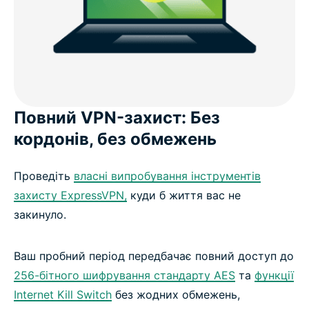
пробного періоду
ExpressVPN працює на всіх основних типах
пристроїв
Повний VPN-захист: Без
Під час та після пробного періоду: Чого
кордонів, без обмежень
очікувати
Проведіть
власні випробування інструментів
Довіра Мільйонів з Усього Світу
захисту ExpressVPN,
куди б життя вас не
закинуло.
Відповіді на Поширені Запитання: Про Пробну
Версію ExpressVPN
Ваш пробний період передбачає повний доступ до
256-бітного шифрування стандарту AES
та
функції
Розпочніть пробну версію ExpressVPN вже
Internet Kill Switch
без жодних обмежень,
сьогодні: 30 днів , 100% без ризику