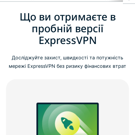
Що ви отримаєте в
Що ви отримаєте в пробній версії ExpressVPN
пробній версії
Як почати користування ExpressVPN у 3 прості
ExpressVPN
кроки
Досліджуйте захист, швидкості та потужність
Відео: Як активувати вашу пробну версію
мережі ExpressVPN без ризику фінансових втрат
ExpressVPN
Чому ExpressVPN краща за безкоштовну VPN
Дивитись повне порівняння: ExpressVPN проти
безкоштовних VPN
Інструменти захисту доступні протягом