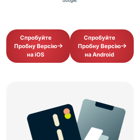
Google.
Спробуйте
Спробуйте
Пробну Версію
Пробну Версію
на iOS
на Android