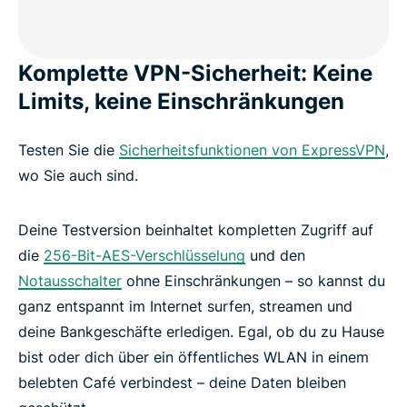
ExpressVPN funktioniert mit allen populären
Geräten
Komplette VPN-Sicherheit: Keine
Limits, keine Einschränkungen
Während und nach der Testversion: was Sie
erwarten können
Testen Sie die
Sicherheitsfunktionen von ExpressVPN
,
wo Sie auch sind.
Millionen weltweit vertrauen darauf
Deine Testversion beinhaltet kompletten Zugriff auf
die
256-Bit-AES-Verschlüsselung
und den
FAQ: Mehr über die ExpressVPN-Testversion
Notausschalter
ohne Einschränkungen – so kannst du
ganz entspannt im Internet surfen, streamen und
Starten Sie heute Ihre ExpressVPN-Testversion: 30
deine Bankgeschäfte erledigen. Egal, ob du zu Hause
Tage, 100 % risikofrei
bist oder dich über ein öffentliches WLAN in einem
belebten Café verbindest – deine Daten bleiben