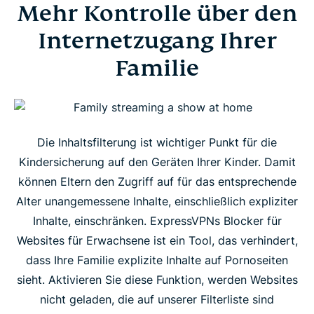
Mehr Kontrolle über den
Mehr Kontrolle über den Internetzugang Ihrer
Familie
Internetzugang Ihrer
Familie
Wie man den Blocker für Erwachsenen-Websites
aktiviert und deaktiviert
Wie funktioniert ExpressVPNs Blocker für nicht
Die Inhaltsfilterung ist wichtiger Punkt für die
jugendfreie Websites?
Kindersicherung auf den Geräten Ihrer Kinder. Damit
können Eltern den Zugriff auf für das entsprechende
Häufig gestellte Fragen
Alter unangemessene Inhalte, einschließlich expliziter
Inhalte, einschränken. ExpressVPNs Blocker für
Websites für Erwachsene ist ein Tool, das verhindert,
dass Ihre Familie explizite Inhalte auf Pornoseiten
sieht. Aktivieren Sie diese Funktion, werden Websites
nicht geladen, die auf unserer Filterliste sind