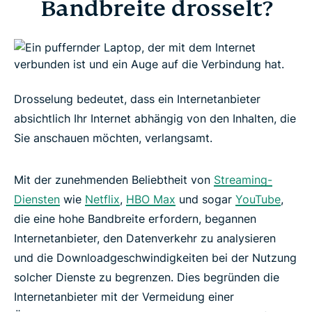
Bandbreite drosselt?
Warum drosseln Internetanbieter Ihre Verbindung?
Ist meine Internetverbindung gedrosselt?
Welche ist die beste Möglichkeit, um die
Drosselung bedeutet, dass ein Internetanbieter
Bandbreitendrosselung zu umgehen?
absichtlich Ihr Internet abhängig von den Inhalten, die
Sie anschauen möchten, verlangsamt.
Wie Sie Ihren Internetanbieter davon abhalten,
Netflix zu drosseln
Mit der zunehmenden Beliebtheit von
Streaming-
Diensten
wie
Netflix
,
HBO Max
und sogar
YouTube
,
die eine hohe Bandbreite erfordern, begannen
Drosselung durch Internetanbieter in 3 einfachen
Internetanbieter, den Datenverkehr zu analysieren
Schritten bekämpfen
und die Downloadgeschwindigkeiten bei der Nutzung
solcher Dienste zu begrenzen. Dies begründen die
Häufig gestellte Fragen zur Drosselung durch
Internetanbieter mit der Vermeidung einer
Internetanbieter