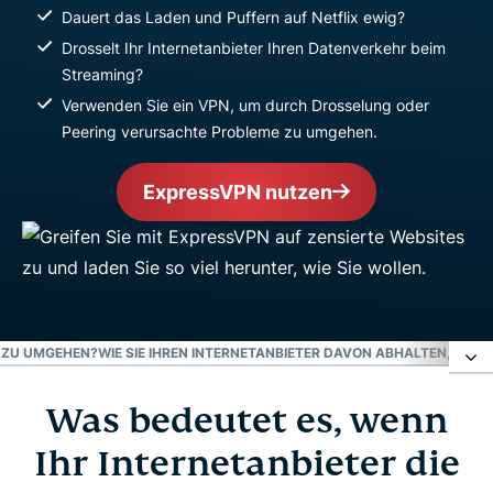
Dauert das Laden und Puffern auf Netflix ewig?
Drosselt Ihr Internetanbieter Ihren Datenverkehr beim
Streaming?
Verwenden Sie ein VPN, um durch Drosselung oder
Peering verursachte Probleme zu umgehen.
ExpressVPN nutzen
G ZU UMGEHEN?
WIE SIE IHREN INTERNETANBIETER DAVON ABHALTEN, NETF
Was bedeutet es, wenn
Was bedeutet es, wenn Ihr Internetanbieter die
Bandbreite drosselt?
Ihr Internetanbieter die