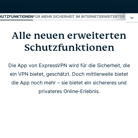
CHUTZFUNKTIONEN
FÜR MEHR SICHERHEIT IM INTERNET
ERWEITERTER SCHU
Alle neuen erweiterten
Alle neuen erweiterten Schutzfunktionen
Schutzfunktionen
Für mehr Sicherheit im Internet
Die App von ExpressVPN wird für die Sicherheit, die
Erweiterter Schutz leicht gemacht
ein VPN bietet, geschätzt. Doch mittlerweile bietet
die App noch mehr – sie bietet ein sichereres und
FAQ
privateres Online-Erlebnis.