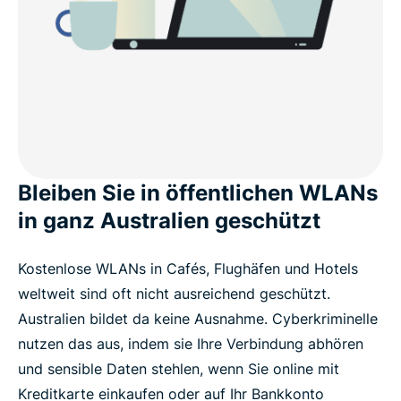
locations
Are VPNs legal in Australia?
Why millions choose ExpressVPN
FAQ
Bleiben Sie in öffentlichen WLANs
in ganz Australien geschützt
ExpressVPN for all countries
Kostenlose WLANs in Cafés, Flughäfen und Hotels
Get ExpressVPN for Australia risk-free
weltweit sind oft nicht ausreichend geschützt.
Australien bildet da keine Ausnahme. Cyberkriminelle
nutzen das aus, indem sie Ihre Verbindung abhören
und sensible Daten stehlen, wenn Sie online mit
Kreditkarte einkaufen oder auf Ihr Bankkonto