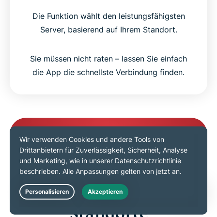
Die Funktion wählt den leistungsfähigsten
Server, basierend auf Ihrem Standort.
Sie müssen nicht raten – lassen Sie einfach
die App die schnellste Verbindung finden.
Erhalten Sie eine australische IP-
Adresse
Australische VPN-Server-
Live Chat
Standorte