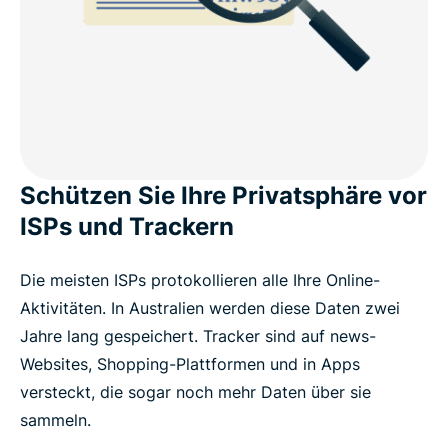
Warum ExpressVPN gegenüber kostenlosen VPNs
in Australien zu bevorzugen ist?
Laden Sie eine VPN-App für Ihre Geräte herunter
Was erhalten Sie noch mit ExpressVPN?
Schützen Sie Ihre Privatsphäre vor
Was Leute über ExpressVPN für Australien sagen
ISPs und Trackern
FAQ: Über VPNs für Australien
Die meisten ISPs protokollieren alle Ihre Online-
Aktivitäten. In Australien werden diese Daten zwei
Jahre lang gespeichert. Tracker sind auf news-
Internetdatenschutz in Australien
Websites, Shopping-Plattformen und in Apps
versteckt, die sogar noch mehr Daten über sie
Die populärsten Server-Standorte für Anwender in
sammeln.
Australien