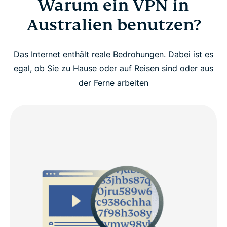
Warum ein VPN in
Warum ein VPN in Australien benutzen?
Australien benutzen?
Warum ExpressVPN für Australien wählen?
Das Internet enthält reale Bedrohungen. Dabei ist es
Wie man ein VPN für Australien in 3 einfachen
egal, ob Sie zu Hause oder auf Reisen sind oder aus
Schritten bekommt
der Ferne arbeiten
Erhalten Sie mit ExpressVPN eine australische IP-
Adresse
Australische VPN-Server-Standorte
Anschauen: Wie man ExpressVPN für Australien
konfiguriert