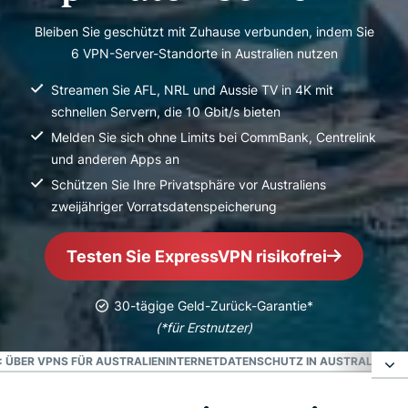
Bleiben Sie geschützt mit Zuhause verbunden, indem Sie
6 VPN-Server-Standorte in Australien nutzen
Streamen Sie AFL, NRL und Aussie TV in 4K mit
schnellen Servern, die 10 Gbit/s bieten
Melden Sie sich ohne Limits bei CommBank, Centrelink
und anderen Apps an
Schützen Sie Ihre Privatsphäre vor Australiens
zweijähriger Vorratsdatenspeicherung
Testen Sie ExpressVPN risikofrei
30-tägige Geld-Zurück-Garantie*
(*für Erstnutzer)
: ÜBER VPNS FÜR AUSTRALIEN
INTERNETDATENSCHUTZ IN AUSTRALIEN
DI