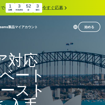
1
3
52
2
で:
今すぐ応募
日間
HOURS
分
SEC
Teams
製品
マイアカウント
始める
113か国のサーバー
Intego
高速VPN
ア対応
Award-
ゲーミング向けVPN
com
winning
組み
ExpressVPNについて
macOS
イベート
国
antivirus,
え
firewall,
M。
ョンで、プライバシーとセキュリティを強化する拡
system tools,
オースト
できます。これらはシームレスに連携し、デジタ
and more.
す。
を入手