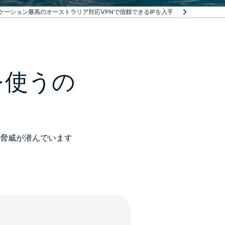
ケーション
最高のオーストラリア対応VPNで信頼できるIPを入手しましょう
HOW TO
を使うの
脅威が潜んでいます