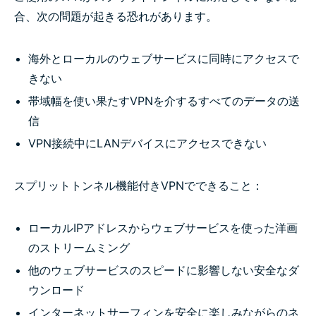
VPNスプリットトンネル付きプラットフォーム
合、次の問題が起きる恐れがあります。
最高のVPNスプリットトンネルをお試しください
海外とローカルのウェブサービスに同時にアクセスで
きない
VPN split tunneling: Route traffic your way with
帯域幅を使い果たすVPNを介するすべてのデータの送
ExpressVPN
信
VPN接続中にLANデバイスにアクセスできない
Why use VPN split tunneling?
スプリットトンネル機能付きVPNでできること：
What split tunneling does and how it helps
ローカルIPアドレスからウェブサービスを使った洋画
How to enable VPN split tunneling on ExpressVPN
のストリームミング
他のウェブサービスのスピードに影響しない安全なダ
Devices and platforms that support split tunneling
ウンロード
インターネットサーフィンを安全に楽しみながらのネ