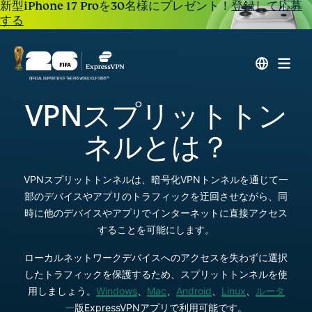
新型iPhone 17 Proを30名様にプレゼント！
登録して応募
する
VPNスプリットトン
ネルとは？
VPNスプリットトンネルは、暗号化VPNトンネルを通じて一
部のデバイスやアプリのトラフィックを迂回させながら、同
時に他のデバイスやアプリでインターネットに直接アクセス
することを可能にします。
ローカルネットワークデバイスへのアクセスを失わずに選択
したトラフィックを保護するため、スプリットトンネルを使
用しましょう。
Windows
、
Mac
、
Android
、
Linux
、
ルータ
ー
版ExpressVPNアプリで利用可能です。