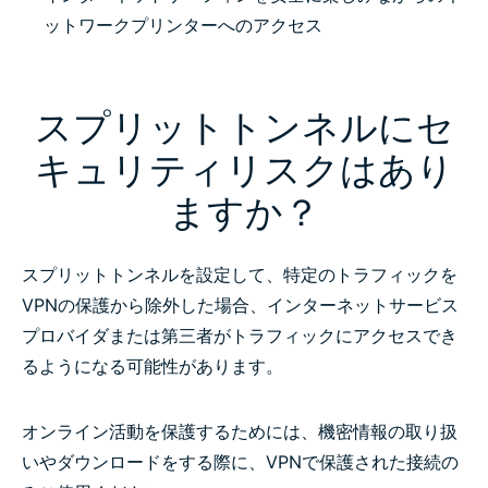
What you can expect with split tunneling
ットワークプリンターへのアクセス
The trusted technology behind ExpressVPN’s split
スプリットトンネルにセ
tunneling
キュリティリスクはあり
What people are saying about ExpressVPN
ますか？
Frequently asked questions: Split tunneling in a
スプリットトンネルを設定して、特定のトラフィックを
VPN
VPNの保護から除外した場合、インターネットサービス
プロバイダまたは第三者がトラフィックにアクセスでき
Try split tunneling risk-free with ExpressVPN
るようになる可能性があります。
オンライン活動を保護するためには、機密情報の取り扱
いやダウンロードをする際に、VPNで保護された接続の