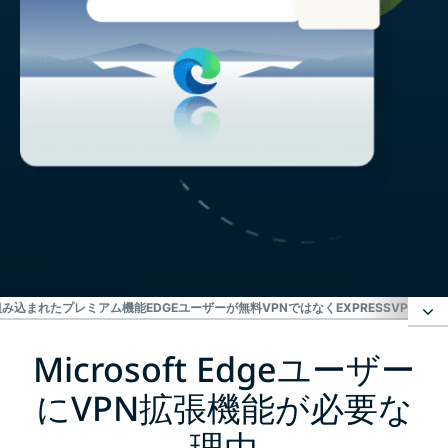
組み込まれたプレミアム機能
EDGEユーザーが無料VPNではなくEXPRESSVPNを選
Microsoft Edgeユーザー
Microsoft EdgeユーザーにVPN拡張機能が必要な理
由
にVPN拡張機能が必要な
理由