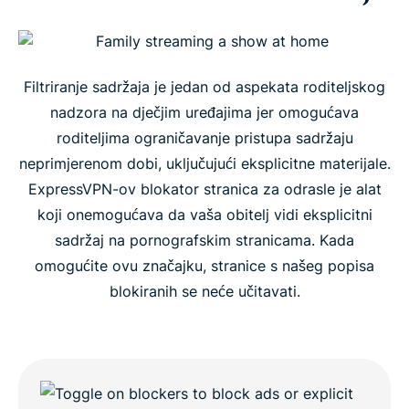
Kako uključiti i isključiti blokator stranica za
odrasle
Filtriranje sadržaja je jedan od aspekata roditeljskog
Kako funkcionira blokator stranica za odrasle
ExpressVPN-a?
nadzora na dječjim uređajima jer omogućava
roditeljima ograničavanje pristupa sadržaju
neprimjerenom dobi, uključujući eksplicitne materijale.
Često postavljana pitanja
ExpressVPN-ov blokator stranica za odrasle je alat
koji onemogućava da vaša obitelj vidi eksplicitni
sadržaj na pornografskim stranicama. Kada
omogućite ovu značajku, stranice s našeg popisa
blokiranih se neće učitavati.