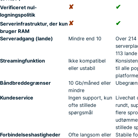
✘
✔
Verificeret nul-
logningspolitik
✘
✔
Serverinfrastruktur, der kun
bruger RAM
Serveradgang (lande)
Mindre end 10
Over 214
serverpla
113 lande
Streamingfunktion
Ikke kompatibel
Konsisten
eller ustabil
til alle p
platform
Båndbreddegrænser
10 Gb/måned eller
Ubegræn
mindre
Kundeservice
Ingen support, kun
Livechat
ofte stillede
rundt, su
spørgsmål
flere spro
udtømmen
stillede 
Forbindelseshastigheder
Ofte langsom eller
Stabile f