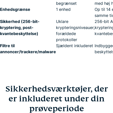
begrænset
med høj 
Enhedsgrænse
1 enhed
Op til 14
samme ti
Sikkerhed (256-bit-
Uklare
256-bit 
kryptering, post-
krypteringsniveauer,
krypterin
kvantebeskyttelse)
forældede
kvantebe
protokoller
Filtre til
Sjældent inkluderet
Indbygge
annoncer/trackere/malware
beskyttel
Sikkerhedsværktøjer, der
er inkluderet under din
prøveperiode