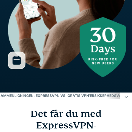
SAMMENLIGNINGEN: EXPRESSVPN VS. GRATIS VPN'ER
SIKKERHEDSVÆRKTØJ
Det får du med
Det får du med ExpressVPN-prøveperioden
ExpressVPN-
Sådan kommer du i gang med ExpressVPN med