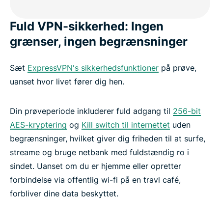
Fuld VPN-sikkerhed: Ingen
ExpressVPN fungerer på alle større enheder
grænser, ingen begrænsninger
Under og efter prøveperioden: Det kan du
Sæt
ExpressVPN's sikkerhedsfunktioner
på prøve,
forvente
uanset hvor livet fører dig hen.
Brugt af millioner verden over
Din prøveperiode inkluderer fuld adgang til
256-bit
AES-kryptering
og
Kill switch til internettet
uden
Ofte stillede spørgsmål: Om ExpressVPN-
begrænsninger, hvilket giver dig friheden til at surfe,
prøveperioden
streame og bruge netbank med fuldstændig ro i
sindet. Uanset om du er hjemme eller opretter
Start din ExpressVPN-prøveperiode i dag: 30
forbindelse via offentlig wi-fi på en travl café,
dage, 100 % risikofrit
forbliver dine data beskyttet.