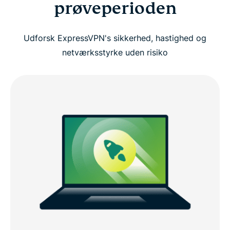
prøveperioden
tre nemme trin
Udforsk ExpressVPN's sikkerhed, hastighed og
Foretrækker du ikke at bruge et kreditkort? Betal
netværksstyrke uden risiko
med PayPal, Bitcoin eller andre metoder
Se: Sådan aktiverer du din ExpressVPN-
prøveperiode
Derfor er ExpressVPN bedre end en gratis VPN
Se hele sammenligningen: ExpressVPN vs. gratis
VPN'er
Sikkerhedsværktøjer, der er inkluderet under din
prøveperiode