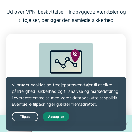
Ud over VPN-beskyttelse – indbyggede værktøjer og
tilføjelser, der øger den samlede sikkerhed
Threat Manager blokerer
trackere og skadelige
hjemmesider
Vind en af 30 nye
Live Chat
Vores
Threat Manager
blokerer diskret
iPhone 17 Pro!