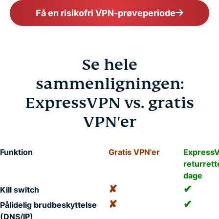
Få en risikofri VPN-prøveperiode
Se hele
sammenligningen:
ExpressVPN vs. gratis
VPN'er
Funktion
Gratis VPN'er
Express
returret
dage
✘
✔
Kill switch
✘
✔
Pålidelig brudbeskyttelse
(DNS/IP)