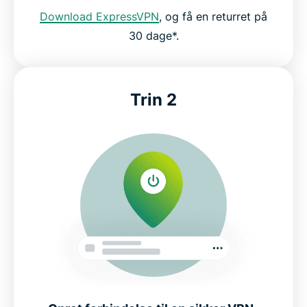
Download ExpressVPN
, og få en returret på
Det siger folk om ExpressVPN
30 dage*.
Ofte stillede spørgsmål om VPN'er i Canada
Trin 2
Hvordan får jeg en canadisk IP-adresse?
Privatliv og regler på internettet i Canada
Har man brug for en VPN i Canada?
Populære serverplaceringer for brugere fra
Canada
Oplev den bedste VPN til Canada