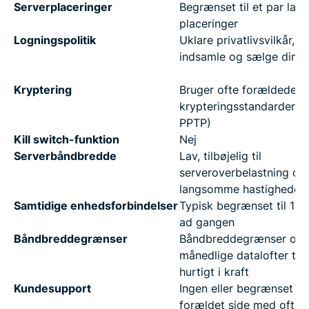
Serverplaceringer
Begrænset til et par lan
placeringer
Logningspolitik
Uklare privatlivsvilkår, k
indsamle og sælge dine 
Kryptering
Bruger ofte forældede
krypteringsstandarder (f.
PPTP)
Kill switch-funktion
Nej
Serverbåndbredde
Lav, tilbøjelig til
serveroverbelastning og
langsomme hastigheder
Samtidige enhedsforbindelser
Typisk begrænset til 1 e
ad gangen
Båndbreddegrænser
Båndbreddegrænser og
månedlige datalofter tr
hurtigt i kraft
Kundesupport
Ingen eller begrænset til
forældet side med ofte s