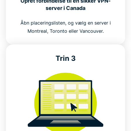
Opret forbindelse til en sikker VPN-
server i Canada
Få ExpressVPN til Canada med tre nemme trin
Åbn placeringslisten, og vælg en server i
Montreal, Toronto eller Vancouver.
Hvorfor bruge en VPN i Canada?
Gratis VPN'er til Canada vs. ExpressVPN
Trin 3
VPN-funktioner i Canada, der hjælper med at
beskytte dit privatliv
Opret forbindelse til sikre VPN-servere i Canada
Populære VPN-serverplaceringer for canadiske
brugere