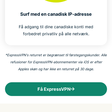
Er det lovligt at bruge en VPN i Canada?
Surf med en canadisk IP-adresse
Derfor vælger millioner ExpressVPN
Få adgang til dine canadiske konti med
forbedret privatliv på alle netværk.
Ofte stillede spørgsmål om VPN til Canada
ExpressVPN til alle lande
*ExpressVPN's returret er begrænset til førstegangskunder. Alle
refusioner for ExpressVPN-abonnementer via iOS er efter
Prøv VPN'en, som canadiere har tillid til, uden
Apples skøn og har ikke en returret på 30 dage.
risiko
Få ExpressVPN