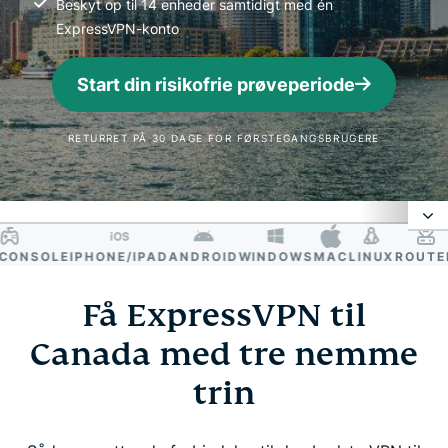
Beskyt op til 14 enheder samtidigt med én
ExpressVPN-konto
Start din risikofrie prøveperiode
RETURRET PÅ 30 DAGE FOR FØRSTEGANGSBRUGERE
NSOLE
IPHONE/IPAD
ANDROID
WINDOWS
MAC
LINUX
ROUTER
S
Hvorfor bruge en VPN i Canada?
Få ExpressVPN til
Sådan får du en canadisk IP-adresse
Canada med tre nemme
trin
Derfor er ExpressVPN den bedste VPN til Canada