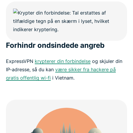
Popular VPN server locations for Vietnam users
Is using a VPN legal in Vietnam?
Why millions trust ExpressVPN
Forhindr ondsindede angreb
Vietnam VPN FAQs
ExpressVPN
krypterer din forbindelse
og skjuler din
IP-adresse, så du kan
være sikker fra hackere på
ExpressVPN for all countries
gratis offentlig wi-fi
i Vietnam.
Get ExpressVPN for Vietnam risk-free