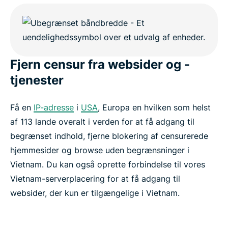
Ofte stillede spørgsmål
ExpressVPN til andre lande
Fjern censur fra websider og -
tjenester
Prøv en Vietnam VPN risikofri
Få en
IP-adresse
i
USA
, Europa en hvilken som helst
Get a Vietnam VPN in 3 simple steps
af 113 lande overalt i verden for at få adgang til
begrænset indhold, fjerne blokering af censurerede
Everyday uses for a VPN in Vietnam
hjemmesider og browse uden begrænsninger i
Vietnam. Du kan også oprette forbindelse til vores
Free Vietnam VPNs vs. ExpressVPN
Vietnam-serverplacering for at få adgang til
websider, der kun er tilgængelige i Vietnam.
Why choose ExpressVPN for Vietnam