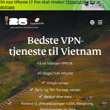
30 nye iPhone 17 Pro skal vindes!
Tilmeld dig for at
deltage
Bedste VPN-
tjeneste til Vietnam
Få en Vietnam VPN til:
30 dages fuld returret
Omgå censur
Se tv og film fra hele verden
Beskyt dine data
Forbind til VPN-placeringer i USA, Hongkong,
Storbritannien og flere