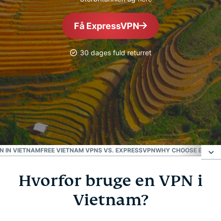
Få ExpressVPN
30 dages fuld returret
MEST PÅLIDELIGE VPN
Bedste vietnamesiske
VPN
N IN VIETNAM
FREE VIETNAM VPNS VS. EXPRESSVPN
WHY CHOOSE EXPRES
Hvorfor bruge en VPN i
Hvorfor bruge en VPN i Vietnam?
Vietnam?
Vietnam VPN til pc, Mac, iPhone, Android og mere