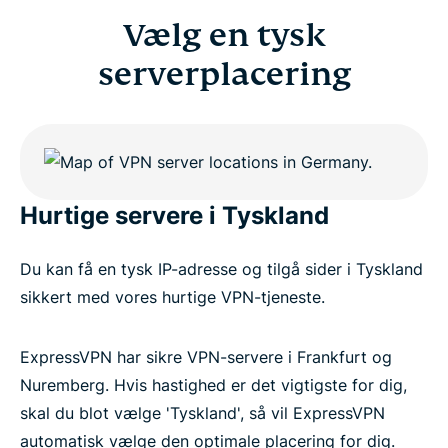
Is it legal to use a VPN in Germany?
Vælg en tysk
serverplacering
Why millions choose ExpressVPN
Germany VPN FAQs
ExpressVPN for all countries
Hurtige servere i Tyskland
Get ExpressVPN for Germany
Du kan få en tysk IP-adresse og tilgå sider i Tyskland
sikkert med vores hurtige VPN-tjeneste.
ExpressVPN har sikre VPN-servere i Frankfurt og
Nuremberg. Hvis hastighed er det vigtigste for dig,
skal du blot vælge 'Tyskland', så vil ExpressVPN
automatisk vælge den optimale placering for dig.