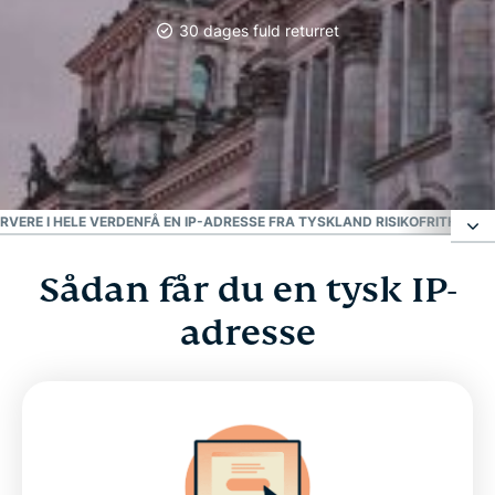
30 dages fuld returret
Mest pålidelige VPN
Bedste tyske VPN
RVERE I HELE VERDEN
FÅ EN IP-ADRESSE FRA TYSKLAND RISIKOFRIT
HOW TO
Sådan får du en tysk IP-
Sådan får du en tysk IP-adresse
adresse
Vælg en tysk serverplacering
Hvorfor bruge en tysk VPN-server?
Se tyske streamingtjenester med en VPN