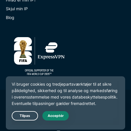
Skjul min IP
Blog
© 2026 ExpressVPN. Alle rettigheder forbeholdes.
Databeskyttelsespolitik
Tjenestevilkår
Live Chat
Cookie-præferencer