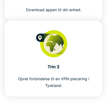
Få en IP-adresse fra Tyskland risikofrit
Download appen til din enhed.
How to get a Germany VPN in 3 steps
Why use a VPN in Germany?
ExpressVPN vs. free VPNs for Germany
Why choose ExpressVPN for Germany?
Trin 3
Opret forbindelse til en VPN-placering i
Connect to ExpressVPN servers in Germany
Tyskland.
Popular VPN server locations for Germany users