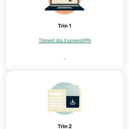
Kan jeg bruge en gratis VPN til at få en tysk IP-
adresse?
Trin 1
Tilmeld dig ExpressVPN
Se, hvorfor ExpressVPN er den bedste VPN til
Tyskland
.
Download en VPN til Tyskland til alle dine enheder
Lov om opbevaring af data i Tyskland
Ofte stillede spørgsmål om tysk VPN
Servere i hele verden
Trin 2