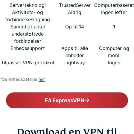
Serverteknologi
TrustedServer
Computerbaseret
Aktivitets- og
Aldrig
Ingen løfter
forbindelseslogning
Samtidigt antal
Op til 14
1
understøttede
forbindelser
Enhedssupport
Apps til alle
Computer og
enheder
mobil
Tilpasset VPN-protokol
Lightway
Ingen
*Se enhedsdetaljer
her
.
Få ExpressVPN
Download en VPN til