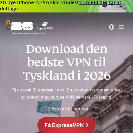
30 nye iPhone 17 Pro skal vindes!
Tilmeld dig for at
deltage
Download den
bedste VPN til
Tyskland i 2026
Få en tysk IP-adresse i dag. Brug nettet og stream privat
og sikkert med hurtige VPN-servere i Tyskland.
30 dages fuld returret
Få ExpressVPN