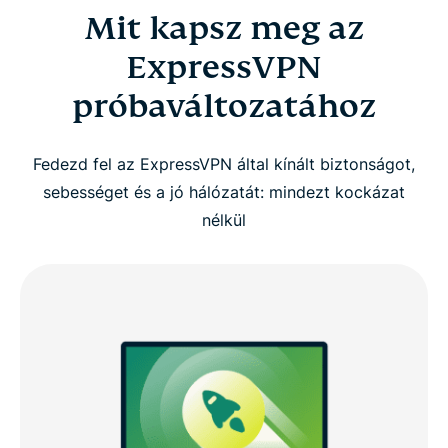
Mit kapsz meg az
Mit kapsz meg az ExpressVPN próbaváltozatához
ExpressVPN
Hogyan vágj bele az ExpressVPN-nel, 3 egyszerű
próbaváltozatához
lépésben
Fedezd fel az ExpressVPN által kínált biztonságot,
Nézd meg: Az ExpressVPN próbaverzió aktiválása
sebességet és a jó hálózatát: mindezt kockázat
nélkül
Miért jobb az ExpressVPN, mint az ingyenes VPN-
ek
Nézd meg a teljes összehasonlító táblázatunkat:
az ExpressVPN és az ingyenes VPN-ek
A próbaverzióhoz mellékelt védelmi
funkcionalitásról