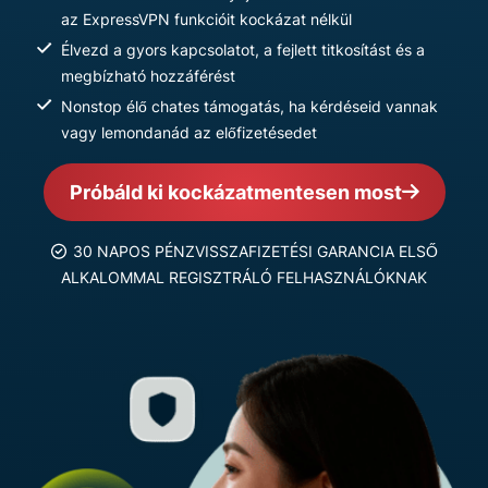
az ExpressVPN funkcióit kockázat nélkül
Élvezd a gyors kapcsolatot, a fejlett titkosítást és a
megbízható hozzáférést
Nonstop élő chates támogatás, ha kérdéseid vannak
vagy lemondanád az előfizetésedet
Próbáld ki kockázatmentesen most
30 NAPOS PÉNZVISSZAFIZETÉSI GARANCIA ELSŐ
ALKALOMMAL REGISZTRÁLÓ FELHASZNÁLÓKNAK