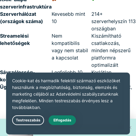
szerverinfrastruktúra
Szerverhálózat
Kevesebb mint
214+
(országok száma)
10
szerverhelyszín 113
országban
Streamelési
Nem
Kiszámítható
lehetőségek
kompatibilis
csatlakozás,
vagy nem stabil
minden népszerű
a kapcsolat
platformra
optimalizált
Sávszélesség-
Legfeljebb 10
Korlátlan
korlátozások
Gb/hó
Ügyfélszolgálat
Nincs
Nonstop élő chat,
támogatás, csak
többnyelvű
GYIK
támogatás,
részletes GYIK
oldalak
Kapcsolat sebessége
Gyakran lassú
Gyors, stabil
Nyerd meg a 30 új
Live Chat
vagy korlátozott
kapcsolat
iPhone 17 Pro egyikét!