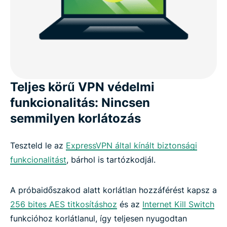
Az ExpressVPN minden ismertebb platformon
működik
A próbaidőszak alatt és után: Mire számíts
Teljes körű VPN védelmi
funkcionalitás: Nincsen
Milliók bíznak benne világszerte
semmilyen korlátozás
GYIK: Az ExpressVPN próbaverzióról
Teszteld le az
ExpressVPN által kínált biztonsági
funkcionalitást
, bárhol is tartózkodjál.
Vágj bele az ExpressVPN próbaverzióba már ma:
30 napig 100%-osan kockázatmentes
A próbaidőszakod alatt korlátlan hozzáférést kapsz a
256 bites AES titkosításhoz
és az
Internet Kill Switch
funkcióhoz korlátlanul, így teljesen nyugodtan