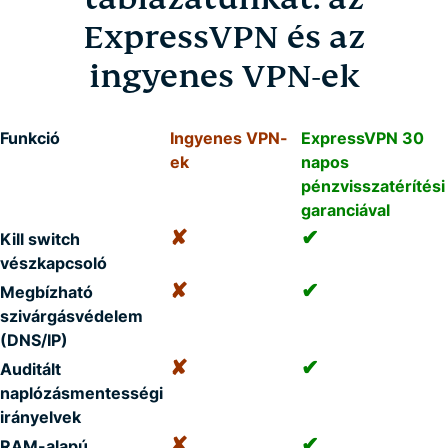
ExpressVPN és az
ingyenes VPN-ek
Funkció
Ingyenes VPN-
ExpressVPN 30
ek
napos
pénzvisszatérítési
garanciával
✘
✔
Kill switch
vészkapcsoló
✘
✔
Megbízható
szivárgásvédelem
(DNS/IP)
✘
✔
Auditált
naplózásmentességi
irányelvek
✘
✔
RAM-alapú