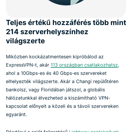
Teljes értékű hozzáférés több mint
214 szerverhelyszínhez
világszerte
Miközben kockázatmentesen kipróbálod az
ExpressVPN-t, akár
113 országban csatlakozhatsz
,
ahol a 10Gbps-es és 40 Gbps-es szervereket
elhelyezték világszerte. Akár a Changi repülőtéren
bankolsz, vagy Floridában játszol, a globális
hálózatunkkal élvezheted a kiszámítható VPN-
kapcsolat előnyeit a közeli és a távoli szervereken
egyaránt.
Ráadásul a saját fejlesztésű
Lightway protokollunk