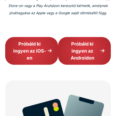
Store-on vagy a Play Áruházon keresztül kérhetik, amelynek
jóváhagyása az Apple vagy a Google saját döntésétől függ.
Próbáld ki
Próbáld ki
ingyen az iOS-
ingyen az
en
Androidon