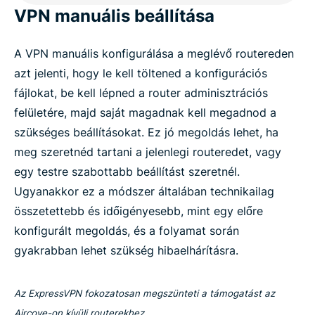
VPN manuális beállítása
A VPN manuális konfigurálása a meglévő routereden
azt jelenti, hogy le kell töltened a konfigurációs
fájlokat, be kell lépned a router adminisztrációs
felületére, majd saját magadnak kell megadnod a
szükséges beállításokat. Ez jó megoldás lehet, ha
meg szeretnéd tartani a jelenlegi routeredet, vagy
egy testre szabottabb beállítást szeretnél.
Ugyanakkor ez a módszer általában technikailag
összetettebb és időigényesebb, mint egy előre
konfigurált megoldás, és a folyamat során
gyakrabban lehet szükség hibaelhárításra.
Az ExpressVPN fokozatosan megszünteti a támogatást az
Aircove-on kívüli routerekhez.