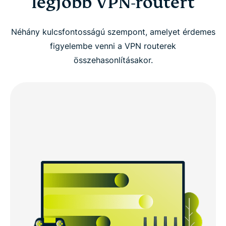
legjobb VPN-routert
Néhány kulcsfontosságú szempont, amelyet érdemes
figyelembe venni a VPN routerek
összehasonlításakor.