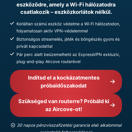
eszközödre, amely a Wi-Fi hálózatodra
csatlakozik – eszközkorlátok nélkül.
Korlátlan számú eszköz védelme a Wi-Fi hálózatodon,
folyamatosan aktív VPN-védelemmel
Biztonságos streamelés, játék és böngészés gyors és
privát kapcsolattal
Pár perc alatt beüzemelhető az ExpressVPN exkluzív,
plug-and-play Aircove routerével
Indítsd el a kockázatmentes
próbaidőszakodat
Szükséged van routerre? Próbáld ki
az Aircove-ot!
30 napos pénzvisszafizetési garancia első alkalommal