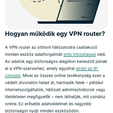
Hogyan működik egy VPN router?
A VPN router az otthoni hálózatodra csatlakozó
minden eszköz adatforgalmát
erős titkosítással
védi.
Az adatok egy biztonságos alagúton keresztül jutnak
el a VPN-szerverhez, amely egyúttal
elrejti az IP-
címedet
. Mivel az összes online tevékenység ezen a
védett útvonalon halad át, harmadik felek – például
internetszolgáltatók, hálózati adminisztrátorok vagy
illetéktelen megfigyelők – nem láthatják, mit csinálsz
online. Ez erősebb adatvédelmet és nagyobb
biztonságot nyújt minden eszközödön.