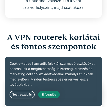
a fiókodba, válaszd ki a kívánt
szerverhelyszínt, majd csatlakozz.
A VPN routerek korlátai
és fontos szempontok
Fontos tudnivalók a routeralapú VPN-ek
használatáról
Live Chat
Lassítja az internetet egy VPN router?