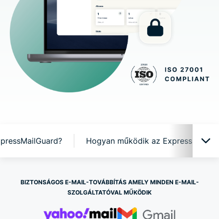
xpressMailGuard?
Hogyan működik az ExpressMailGu
ExpressMailGuard működés közben
BIZTONSÁGOS E-MAIL-TOVÁBBÍTÁS AMELY MINDEN E-MAIL-
SZOLGÁLTATÓVAL MŰKÖDIK
Miért az ExpressMailGuard?