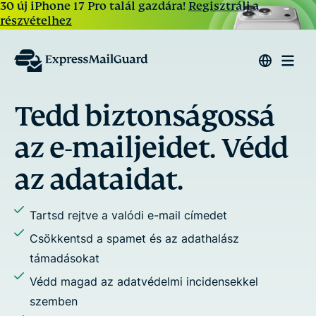
30 új iPhone 17 Pro talál gazdára!
Regisztrálj a
részvételhez
ságossá
Válaszolj és
maileket pri
det. Védd
.
Rendelj aliasokat minden e-
tevékenységedhez
l címedet
Állítsd meg az e-mailes köve
adathalász
Adj hozzá több címzettet a
Használj egyedi domaineket
 incidensekkel
címeket