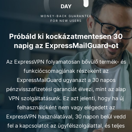
DAY
MONEY-BACK GUARANTEE
FOR NEW USERS
Próbáld ki kockázatmentesen 30
napig az ExpressMailGuard-ot
Az ExpressVPN folyamatosan bővülő termék- és
funkciócsomagjának részeként az
ExpressMailGuard ugyanazt a 30 napos
pénzvisszafizetési garanciát élvezi, mint az alap
VPN szolgáltatásunk. Ez azt jelenti, hogy ha új
felhasználóként nem vagy elégedett az
ExpressVPN használatával, 30 napon belül vedd
fel a kapcsolatot az ügyfélszolgálattal, és teljes