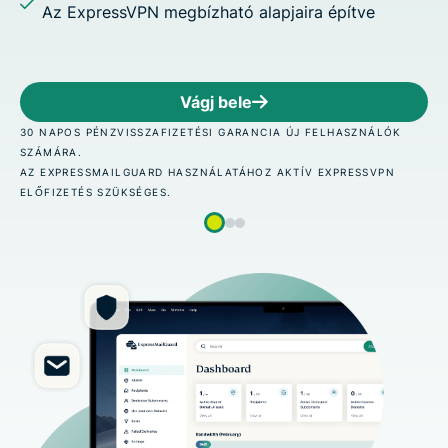
lapjaira építve
Vágj bele
NCIA ÚJ FELHASZNÁLÓK
30 NAPOS PÉNZVISSZAFIZETÉSI GARA
SZÁMÁRA.
OZ AKTÍV EXPRESSVPN
AZ EXPRESSMAILGUARD HASZNÁLATÁH
ELŐFIZETÉS SZÜKSÉGES.