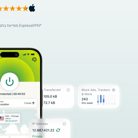
*ExpressVPN מסייעת בתמיכה באתרי ביקורת מקצועיים באמצעות תוכנית שותפים המפצה אותם על הפניות. *המחיר עשוי לכלול מע"מ/מס מכירה.