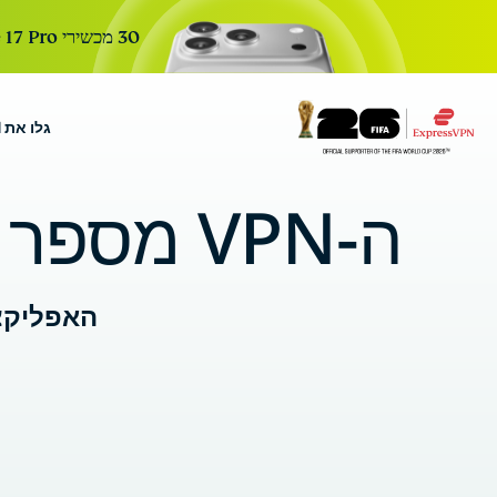
30 מכשירי iPhone 17 Pro חדשים. 30 ימים. הרשמה אחת כדי להשתתף. ההגרלה הבאה בעוד:
גלו את ExpressVPN
r Teams
Get fast, secure
ה-VPN מספר 1 בעולם. עכשיו ב-
 for growing teams. Easy
imple to manage, built to
scale.
האפליקצ