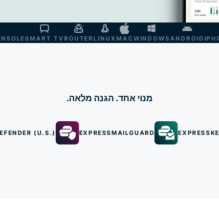
ONSOLE
SMART TV
ROUTER
LINUX
MAC
WINDOWS
ANDROID
IPH
מנוי אחד. הגנה מלאה.
EFENDER (U.S.)
EXPRESSMAILGUARD
EXPRESSK