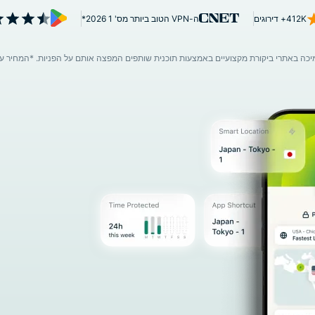
יכולות AI
412K+ דירוגים
ה-VPN הטוב ביותר מס' 1 2026*
שמעמידות את
הפרטיות
במרכז.
Identity
Defender
חבילה
מתקדמת
הכוללת הגנת
זהות, ניטור
וכלים להסרת
נתונים.