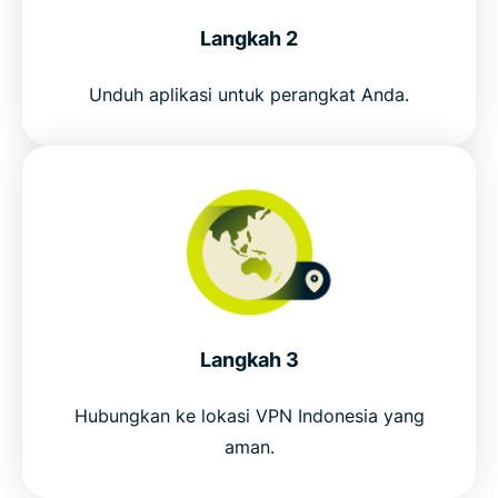
Langkah 2
Get ExpressVPN for Indonesia in 3 steps
Unduh aplikasi untuk perangkat Anda.
Everyday uses for an Indonesia VPN
ExpressVPN vs. free Indonesia VPNs
Why choose ExpressVPN for Indonesia
Connect to our VPN server for Indonesia
Langkah 3
Popular VPN server locations for Indonesians
Hubungkan ke lokasi VPN Indonesia yang
aman.
Why millions choose ExpressVPN