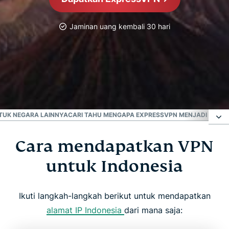
Jaminan uang kembali 30 hari
VPN Tepercaya No. 1
VPN Terbaik Indonesia
TUK NEGARA LAINNYA
CARI TAHU MENGAPA EXPRESSVPN MENJADI VPN Y
Cara mendapatkan VPN
Cara mendapatkan VPN untuk Indonesia
untuk Indonesia
Mengapa perlu menggunakan server VPN
Indonesia?
Ikuti langkah-langkah berikut untuk mendapatkan
alamat IP Indonesia
dari mana saja:
Unduh VPN Indonesia di seluruh perangkat Anda