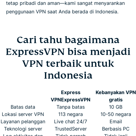
tetap pribadi dan aman—kami sangat menyarankan
penggunaan VPN saat Anda berada di Indonesia.
Cari tahu bagaimana
ExpressVPN bisa menjadi
VPN terbaik untuk
Indonesia
Express
Kebanyakan VPN
VPN
ExpressVPN
gratis
Batas data
Tanpa batas
10 GB
Lokasi server VPN
113 negara
10-50 negara
Layanan pelanggan
Live chat 24/7
Email
Teknologi server
TrustedServer
Berbasis PC
Log aktivitas dan
Tidak pernah
Tidak janji