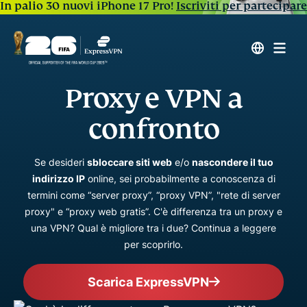
In palio 30 nuovi iPhone 17 Pro!
Iscriviti per partecipare
Proxy e VPN a
confronto
Se desideri
sbloccare siti web
e/o
nascondere il tuo
indirizzo IP
online, sei probabilmente a conoscenza di
termini come “server proxy”, “proxy VPN”, "rete di server
proxy" e “proxy web gratis”. C'è differenza tra un proxy e
una VPN? Qual è migliore tra i due? Continua a leggere
per scoprirlo.
Scarica ExpressVPN