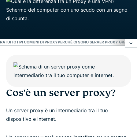
GRATUITO
TIPI COMUNI DI PROXY
PERCHÉ CI SONO SERVER PROXY GRATUITI
Cos'è un server proxy?
Cos'è una VPN?
Cos'è un server proxy?
Qual è la principale differenza tra un proxy e una
VPN?
Un server proxy è un intermediario tra il tuo
dispositivo e internet.
Vantaggi di una VPN rispetto a un proxy gratuito