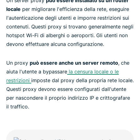
Un server proxy
può essere installato su un router
Tipi comuni di proxy
locale
per migliorare l'efficienza della rete, eseguire
l'autenticazione degli utenti e imporre restrizioni sui
Perché ci sono server proxy gratuiti?
contenuti. Questi proxy si trovano generalmente negli
hotspot Wi-Fi di alberghi o aeroporti. Gli utenti non
Domande frequenti: VPN e proxy a confronto
devono effettuare alcuna configurazione.
Un proxy
Una VPN senza rischi è migliore di un proxy
può essere anche un server remoto
, che
aiuta l'utente a bypassare
gratuito
la censura locale o le
restrizioni
imposte dal proxy della propria rete locale.
Questi proxy devono essere configurati dall'utente
Scopri di più sull'uso di una VPN
per nascondere il proprio indirizzo IP e crittografare
il traffico.