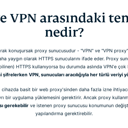
e VPN arasındaki te
nedir?
rak konuşursak proxy sunucusudur - "VPN" ve "VPN proxy" te
 daha yaygın olarak HTTPS sunucularını ifade eder. Proxy s
bilinen) HTTPS kullanıyorsa bu durumda aslında VPN'e çok
i şifrelerken
VPN, sunucuları aracılığıyla her türlü veriyi yö
cihazda basit bir web proxy'sinden daha fazla izne ihtiyacı
 ayrı bir uygulama yüklemesini gerektirir. Ancak proxy kullan
sı gerekebilir
ve istenen proxy sunucusu konumunun değişti
yapılandırma gerektirebilir.