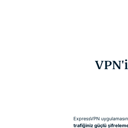
VPN'i
ExpressVPN uygulamasını y
trafiğiniz güçlü şifrele