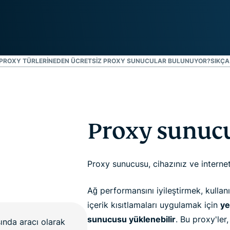
Identity
Defender
Kimlik
koruması,
kimlik takibi
 PROXY TÜRLERI
NEDEN ÜCRETSIZ PROXY SUNUCULAR BULUNUYOR?
SIKÇA
ve veri
kaldırma
araçlarından
oluşan
kapsamlı
paket
Proxy sunucu
Proxy sunucusu, cihazınız ve internet 
Ağ performansını iyileştirmek, kullan
içerik kısıtlamaları uygulamak için
ye
sunucusu yüklenebilir
. Bu proxy'ler