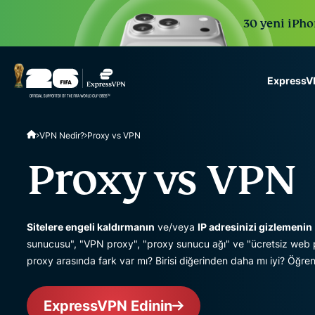
30 yeni iPhon
ExpressVP
ExpressVPN for Teams
VPN Nedir?
Proxy vs VPN
VPN protection for grow
to deploy, simple to man
Proxy vs VPN
scale.
Sitelere engeli kaldırmanın
ve/veya
IP adresinizi gizlemenin
sunucusu", "VPN proxy", "proxy sunucu ağı" ve "ücretsiz web pro
proxy arasında fark var mı? Birisi diğerinden daha mı iyi? Öğ
ExpressVPN Edinin